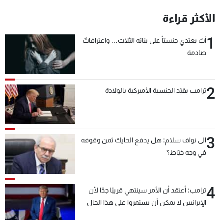
شاهد البرامج
الأكثر قراءة
الترددات
1
أبٌ يعتدي جنسيّاً على بناته الثلاث… واعترافاتٌ
صادمة
عن MTV
وظائف
الإنـتـاج
تواصل معنا
لاعلاناتكم
شروط الإسـتخدام
سياسة الخصوصية
2
ترامب يقيّد الجنسية الأميركية بالولادة
3
الى نواف سلام: هل يدفع الحايك ثمن وقوفه
في وجه خيّاط؟
4
ترامب: أعتقد أن الأمر سينتهي قريبًا جدًا لأن
الإيرانيين لا يمكن أن يستمروا على هذا الحال