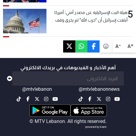
5
هيئة البث الإسرائيلية عن مصدر أمني: أميركا
أبلغت إسرائيل أن "حزب الله" لم يخرق وقف
إطلاق النار أمس في مجدل زون وطلبت منها
عدم التصعيد خشية أن يؤثر ذلك على مفاوضات
روما
-
+
A
A
أهم الأخبار و الفيديوهات في بريدك الالكتروني
@mtvlebanon
@mtvlebanonnews
© MTV Lebanon. All rights reserved.
powered by koein