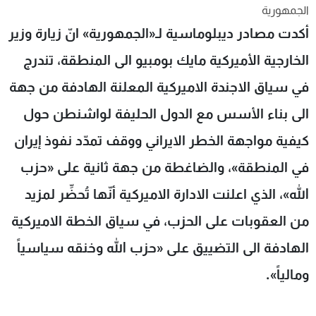
الجمهورية
شاهد البرامج
أكدت مصادر ديبلوماسية لـ«الجمهورية» انّ زيارة وزير
الترددات
الخارجية الأميركية مايك بومبيو الى المنطقة، تندرج
عن MTV
وظائف
في سياق الاجندة الاميركية المعلنة الهادفة من جهة
الإنـتـاج
تواصل معنا
لاعلاناتكم
شروط الإسـتخدام
الى بناء الأسس مع الدول الحليفة لواشنطن حول
سياسة الخصوصية
كيفية مواجهة الخطر الايراني ووقف تمدّد نفوذ إيران
في المنطقة»، والضاغطة من جهة ثانية على «حزب
الله»، الذي اعلنت الادارة الاميركية أنّها تُحضِّر لمزيد
من العقوبات على الحزب، في سياق الخطة الاميركية
الهادفة الى التضييق على «حزب الله وخنقه سياسياً
ومالياً».