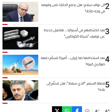
2
الى نواف سلام: هل يدفع الحايك ثمن وقوفه
في وجه خيّاط؟
3
بعد انكشافهم في أستراليا... تفاصيل جديدة
عن توقيف "شبكة الكوكايين"
4
بعد استخدامها ضدّ إيران... أميركا تتسلّم دفعة
صواريخ كبيرة!
5
قضيّة السفير "الذي سقط": هل يُسلَّم إلى
بلده؟
-
+
A
A