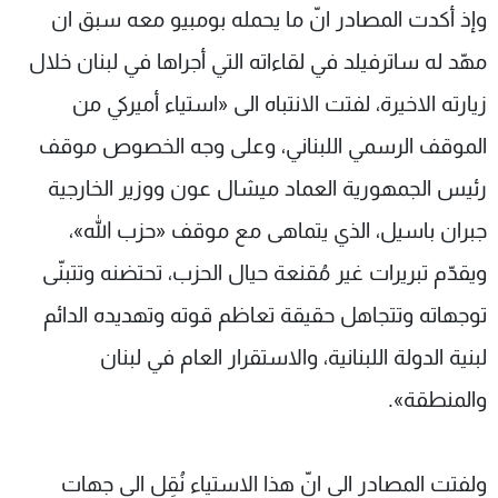
وإذ أكدت المصادر انّ ما يحمله بومبيو معه سبق ان
مهّد له ساترفيلد في لقاءاته التي أجراها في لبنان خلال
زيارته الاخيرة، لفتت الانتباه الى «استياء أميركي من
الموقف الرسمي اللبناني، وعلى وجه الخصوص موقف
رئيس الجمهورية العماد ميشال عون ووزير الخارجية
جبران باسيل، الذي يتماهى مع موقف «حزب الله»،
ويقدّم تبريرات غير مُقنعة حيال الحزب، تحتضنه وتتبنّى
توجهاته وتتجاهل حقيقة تعاظم قوته وتهديده الدائم
لبنية الدولة اللبنانية، والاستقرار العام في لبنان
والمنطقة».
ولفتت المصادر الى انّ هذا الاستياء نُقِل الى جهات