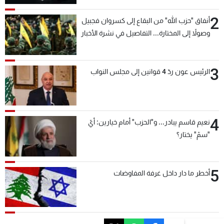
2
أنفاق "حزب الله" من البقاع إلى كسروان فجبيل
وصولاً إلى المختارة... التفاصيل في نشرة الأخبار
بعد قليل
3
الرئيس عون ردّ 4 قوانين إلى مجلس النواب
4
نعيم قاسم يبادر... و"الحزب" أمام خيارين: أيّ
"سمّ" يختار؟
5
أخطر ما دار داخل غرفة المفاوضات