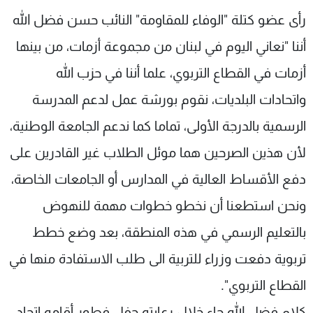
شاهد البرامج
رأى عضو كتلة "الوفاء للمقاومة" النائب حسن فضل الله
الترددات
أننا "نعاني اليوم في لبنان من مجموعة أزمات، من بينها
أزمات في القطاع التربوي، علما أننا في حزب الله
عن MTV
وظائف
الإنـتـاج
تواصل معنا
واتحادات البلديات، نقوم بورشة عمل لدعم المدرسة
لاعلاناتكم
شروط الإسـتخدام
الرسمية بالدرجة الأولى، تماما كما ندعم الجامعة الوطنية،
سياسة الخصوصية
لأن هذين الصرحين هما موئل الطلاب غير القادرين على
دفع الأقساط العالية في المدارس أو الجامعات الخاصة،
ونحن استطعنا أن نخطو خطوات مهمة للنهوض
بالتعليم الرسمي في هذه المنطقة، بعد وضع خطط
تربوية دفعت وزراء للتربية الى طلب الاستفادة منها في
القطاع التربوي".
كلام فضل الله جاء خلال رعايته حفل فطور أقامه اتحاد