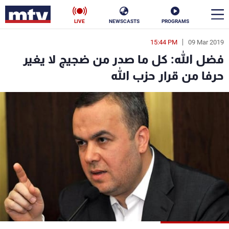
LIVE
NEWSCASTS
PROGRAMS
15:44 PM
09 Mar 2019
en
فضل الله: كل ما صدر من ضجيج لا يغير
الأخبار
حرفا من قرار حزب الله
سياسة
ناس
إقتصاد
فن
منوعات
رياضة
كأس العالم
البرامج
جدول البرامج