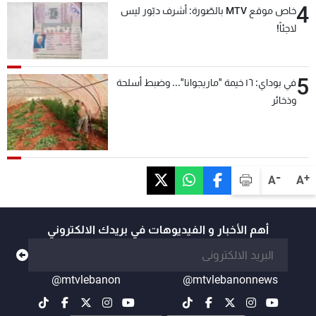
4
خاص موقع MTV بالصّورة: أشرف دبّور ليس
لاجئاً!
5
في بوداي: ١٦ خيمة "ماريجوانا"... وضبط أسلحة
وذخائر
-
+
A
A
أهم الأخبار و الفيديوهات في بريدك الالكتروني
@mtvlebanon
@mtvlebanonnews