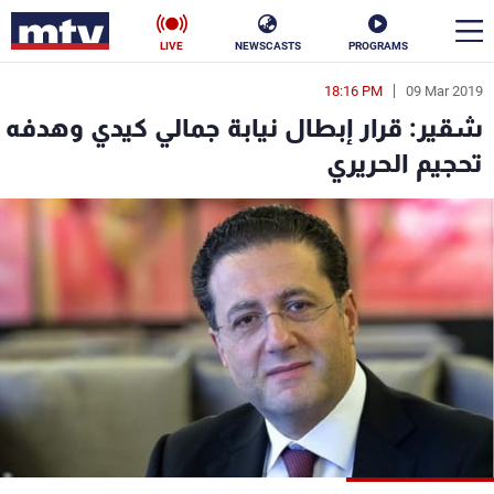
LIVE
NEWSCASTS
PROGRAMS
18:16 PM
09 Mar 2019
en
شقير: قرار إبطال نيابة جمالي كيدي وهدفه
الأخبار
تحجيم الحريري
سياسة
ناس
إقتصاد
فن
منوعات
رياضة
كأس العالم
البرامج
جدول البرامج