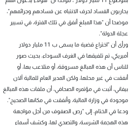
بموضوع 11 مليار دولار"، مؤكدا أن "هؤلاء يدعون أنهم
يحاربون الفساد لحرف الانتباه عن فسادهم وجرائمهم"،
موضحا أن "هذا المبلغ أنفق في تلك الفترة، في تسيير
عجلة الدولة".
ورأى أن "اختراع قضية ما يسمى ب 11 مليار دولار
أميريكي، تم تلفيقها في الغرف السوداء، بحيث صور
للناس أن هذه المبالغ مسروقة، أو متلاعب بها، أو
أنفقت في غير محلها، ولكن المدير العام للمالية آلان
بيفاني، أثبت في مؤتمره الصحافي، أن ملفات هذه المبالغ
موجودة في وزارة المالية، وأنفقت في مكانها الصحيح".
ودعا في الختام، إلى "رص الصفوف من أجل مواجهة
هذه الهجمة الشرسة، والتصدي لها، وكشف أسماء