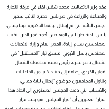
شاهد البرامج
عقد وزير الاتصالات محمد شقير، لقاء في غرفة التجارة
الترددات
والصناعة والزراعة في طرابلس، حضره النائب سمير
الجسر، النائبة التي تم إبطال نيابتها الدكتورة ديما جمالي،
عن MTV
وظائف
الإنـتـاج
تواصل معنا
رئيس بلدية طرابلس المهندس أحمد قمر الدين، نقيب
لاعلاناتكم
شروط الإسـتخدام
المهندسين بسام زيادة، المدير العام وزارة الاتصالات
سياسة الخصوصية
المهندس باسل الأيوبي، منسق تيار "المستقبل" في
الشمال ناصر عدرة، رئيس قسم محافظة الشمال
لقمان الكردي، إضافة إلى حشد كبير من الفاعليات.
وتناول المجتمعون موضوع "إبطال نيابة جمالي،
والأسباب التي دعت المجلس الدستوري إلى اتخاذ هذا
القرار"، معتبرين أن "قرار المجلس، هو بحت قرار
سياسي، وجاء على إيقاع تدخلات سياسية وجهات نافذة،