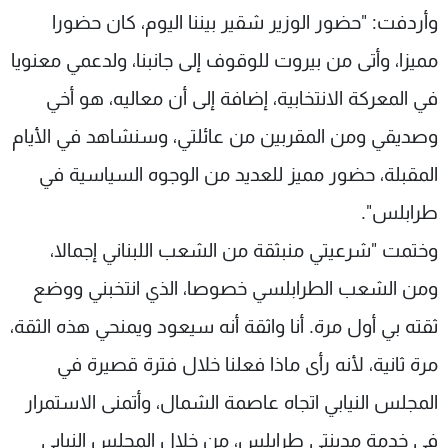
وأردفت: "حضور الوزير شقير بيننا اليوم، كان حضورا
مميزا، وأتى من بيروت للوقوف إلى جانبنا، ولدعمي معنويا
في المعركة الانتخابية، إضافة إلى أن معاليه، هو أخي
وصديقي ومن المقربين من عائلتي، وسنشاهد في الأيام
المقبلة، حضور مميز للعديد من الوجوه السياسية في
طرابلس".
وختمت "شرعيتي منبثقة من الشعب اللبناني إجمالا،
ومن الشعب الطرابلسي خصوصا، الذي انتخبني ووضع
ثقته بي أول مرة. أنا واثقة أنه سيعود ويمنحي هذه الثقة،
مرة ثانية، لأنه رأى ماذا فعلنا خلال فترة قصيرة في
المجلس النيابي اتجاه عاصمة الشمال، وأتمنى الاستمرار
في خدمة مدينتي طرابلس، من خلال المجلس النيابي