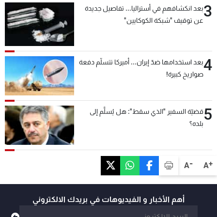
3
بعد انكشافهم في أستراليا... تفاصيل جديدة
عن توقيف "شبكة الكوكايين"
4
بعد استخدامها ضدّ إيران... أميركا تتسلّم دفعة
صواريخ كبيرة!
5
قضيّة السفير "الذي سقط": هل يُسلَّم إلى
بلده؟
-
+
A
A
أهم الأخبار و الفيديوهات في بريدك الالكتروني