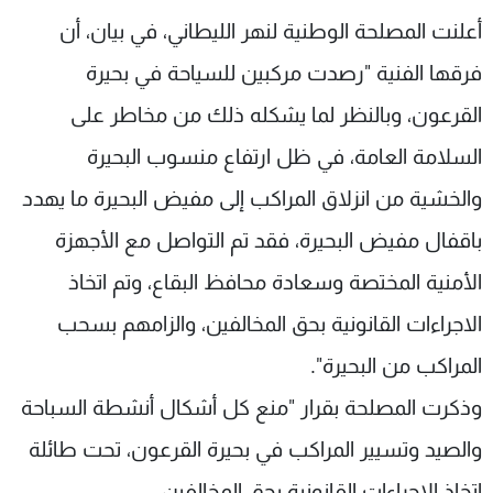
شاهد البرامج
أعلنت المصلحة الوطنية لنهر الليطاني، في بيان، أن
الترددات
فرقها الفنية "رصدت مركبين للسياحة في بحيرة
القرعون، وبالنظر لما يشكله ذلك من مخاطر على
عن MTV
وظائف
الإنـتـاج
تواصل معنا
السلامة العامة، في ظل ارتفاع منسوب البحيرة
لاعلاناتكم
شروط الإسـتخدام
والخشية من انزلاق المراكب إلى مفيض البحيرة ما يهدد
سياسة الخصوصية
باقفال مفيض البحيرة، فقد تم التواصل مع الأجهزة
الأمنية المختصة وسعادة محافظ البقاع، وتم اتخاذ
الاجراءات القانونية بحق المخالفين، والزامهم بسحب
المراكب من البحيرة".
وذكرت المصلحة بقرار "منع كل أشكال أنشطة السباحة
والصيد وتسيير المراكب في بحيرة القرعون، تحت طائلة
اتخاذ الاجراءات القانونية بحق المخالفين.