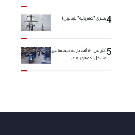
4
بشرى "كهربائية" للبنانيين!
5
أكثر من ٨٠٠ ألف دراجة نصفها غير
مسجّل: جمهورية على
"دولابَين"!