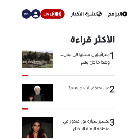
البرامج
نشرة الأخبار
LIVE
en
الأكثر قراءة
1
إسرائيليّون تسلّلوا الى لبنان...
وهذا ما حلّ بهم
2
من يصدّق الشيخ نعيم؟
3
تكسير سيارة نور غندور في
منطقة الرملة البيضاء