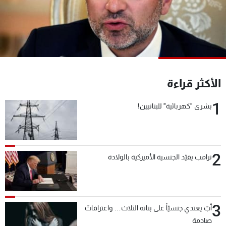
شاهد البرامج
الترددات
عن MTV
وظائف
الإنـتـاج
تواصل معنا
لاعلاناتكم
شروط الإسـتخدام
الأكثر قراءة
سياسة الخصوصية
1
بشرى "كهربائية" للبنانيين!
2
ترامب يقيّد الجنسية الأميركية بالولادة
3
أبٌ يعتدي جنسيّاً على بناته الثلاث… واعترافاتٌ
صادمة