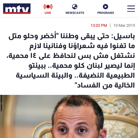
LIVE
NEWSCASTS
PROGRAMS
13:02 PM
10 Mar 2019
en
باسيل: حتى يبقى وطننا "أخضر وحلو متل
الأخبار
ما تغنوا فيه شعراؤنا وفنانينا لازم
نشتغل مش بس لنحافظ على ١٤ محمية،
سياسة
ناس
إنما ليصير لبنان كلو محمية.. ببيئتو
إقتصاد
فن
الطبيعية النضيفة.. والبيئة السياسية
الخالية من الفساد"
منوعات
رياضة
كأس العالم
البرامج
جدول البرامج