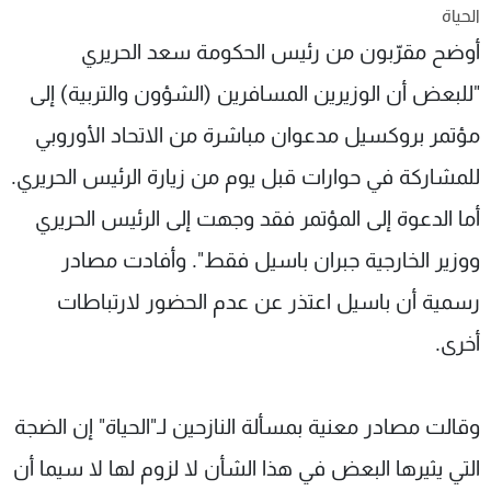
الحياة
شاهد البرامج
أوضح مقرّبون من رئيس الحكومة سعد الحريري
الترددات
"للبعض أن الوزيرين المسافرين (الشؤون والتربية) إلى
عن MTV
وظائف
مؤتمر بروكسيل مدعوان مباشرة من الاتحاد الأوروبي
الإنـتـاج
تواصل معنا
لاعلاناتكم
شروط الإسـتخدام
للمشاركة في حوارات قبل يوم من زيارة الرئيس الحريري.
سياسة الخصوصية
أما الدعوة إلى المؤتمر فقد وجهت إلى الرئيس الحريري
ووزير الخارجية جبران باسيل فقط". وأفادت مصادر
رسمية أن باسيل اعتذر عن عدم الحضور لارتباطات
أخرى.
وقالت مصادر معنية بمسألة النازحين لـ"الحياة" إن الضجة
التي يثيرها البعض في هذا الشأن لا لزوم لها لا سيما أن