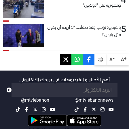
جمهورية على "دولابَين"!
5
بالفيديو: ترامب يُنقذ طفلاً... "لا أريده أن يكون
مثل بايدن"!
-
+
A
A
أهم الأخبار و الفيديوهات في بريدك الالكتروني
@mtvlebanon
@mtvlebanonnews