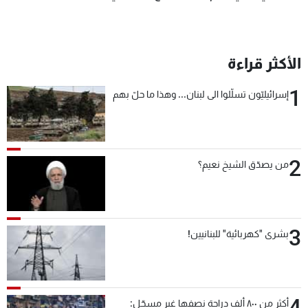
الأكثر قراءة
1
إسرائيليّون تسلّلوا الى لبنان... وهذا ما حلّ بهم
2
من يصدّق الشيخ نعيم؟
3
بشرى "كهربائية" للبنانيين!
4
أكثر من ٨٠٠ ألف دراجة نصفها غير مسجّل: