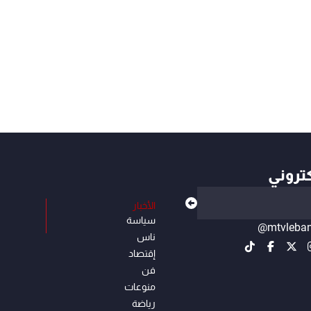
كتروني
الأخبار
سياسة
@mtvleba
ناس
إقتصاد
فن
منوعات
رياضة