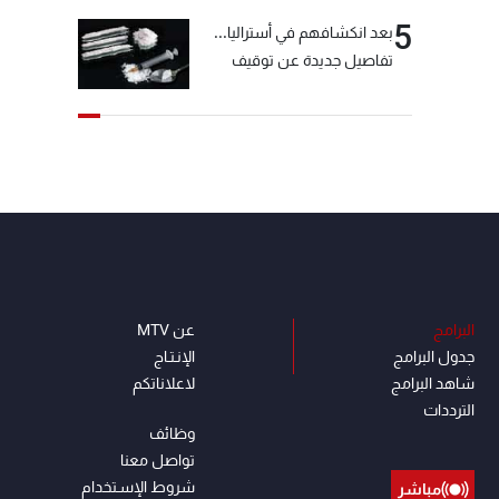
5
بعد انكشافهم في أستراليا...
تفاصيل جديدة عن توقيف
"شبكة الكوكايين"
البرامج
عن MTV
جدول البرامج
الإنـتـاج
شاهد البرامج
لاعلاناتكم
الترددات
وظائف
تواصل معنا
شروط الإسـتخدام
مباشر