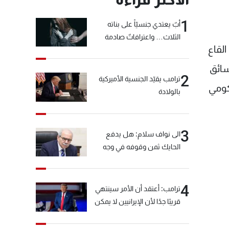
1
أبٌ يعتدي جنسيّاً على بناته
الثلاث… واعترافاتٌ صادمة
القاع
 السائق
2
ترامب يقيّد الجنسية الأميركية
كومي
بالولادة
3
الى نواف سلام: هل يدفع
الحايك ثمن وقوفه في وجه
خيّاط؟
4
ترامب: أعتقد أن الأمر سينتهي
قريبًا جدًا لأن الإيرانيين لا يمكن
أن يستمروا على هذا الحال