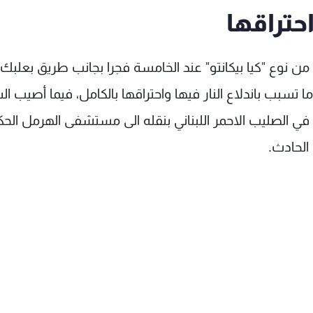
حتراقها
من نوع "كيا بيكانتو" عند الخامسة فجرا بجانب طريق بعلبك 
ن، يقودها اللبناني "ر.ش." (35 سنة)، ما تسبب باندلاع النار فيها واحتراقها بالكامل، فيما أصيب
الصليب الاحمر اللبناني بنقله الى مستشفى الهرمل الح
 الحادث.