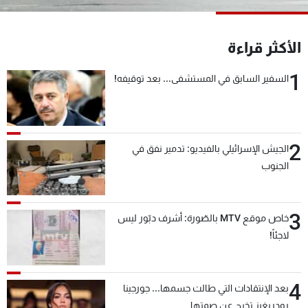
شاهد البرامج
الترددات
الأكثر قراءة
1
السفير السابق في المستشفى... بعد توقيفه!
عن MTV
وظائف
الإنـتـاج
تواصل معنا
لاعلاناتكم
شروط الإسـتخدام
سياسة الخصوصية
2
الجيش الإسرائيلي بالفيديو: تدمير نفق في
الجنوب
3
خاص موقع MTV بالصّورة: أشرف دبّور ليس
لاجئاً!
4
بعد الإنتقادات التي طالت جسمها... جورجينا
رودريغيز تخرج عن صمتها