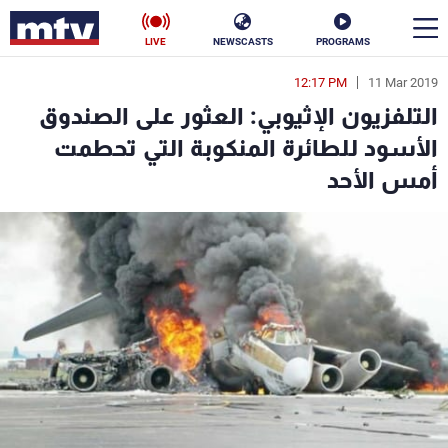
LIVE
NEWSCASTS
PROGRAMS
12:17 PM
11 Mar 2019
en
التلفزيون الإثيوبي: العثور على الصندوق
الأخبار
الأسود للطائرة المنكوبة التي تحطمت
أمس الأحد
سياسة
ناس
إقتصاد
فن
منوعات
رياضة
كأس العالم
البرامج
جدول البرامج