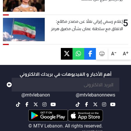
5
إعلام رسمي إيراني نقلاً عن مصدر مطّلع:
الاتفاق مع سلطنة عمان بشأن مضيق هرمز
سيتأجل ما دامت أميركا تهدد إيران
-
+
A
A
أهم الأخبار و الفيديوهات في بريدك الالكتروني
@mtvlebanon
@mtvlebanonnews
© MTV Lebanon. All rights reserved.