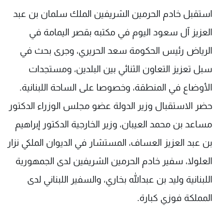
شاهد البرامج
استقبل خادم الحرمين الشريفين الملك سلمان بن عبد
الترددات
العزيز آل سعود اليوم في مكتبه بقصر اليمامة في
الرياض رئيس الحكومة سعد الحريري، وجرى بحث في
عن MTV
وظائف
الإنـتـاج
تواصل معنا
سبل تعزيز التعاون الثنائي بين البلدين، ومستجدات
لاعلاناتكم
شروط الإسـتخدام
الأوضاع في المنطقة، وخصوصا على الساحة اللبنانية.
سياسة الخصوصية
حضر الاستقبال وزير الدولة عضو مجلس الوزراء الدكتور
مساعد بن محمد العيبان، وزير الخارجية الدكتور إبراهيم
بن عبد العزيز العساف، المستشار في الديوان الملكي نزار
العلولا، سفير خادم الحرمين الشريفين لدى الجمهورية
اللبنانية وليد بن عبدالله بخاري، والسفير اللبناني لدى
المملكة فوزي كبارة.