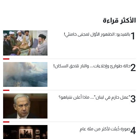
الأكثر قراءة
1
بالفيديو: الظهور الأوّل لمجتبى خامنئي!
2
حالة طوارئ وإخلاءات... والنار تلاحق السكان!
3
"عمل حازم في لبنان"... ماذا أعلن نتنياهو؟
4
صورة خُبئت لأكثر من مئة عام