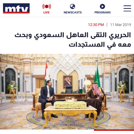
LIVE
NEWSCASTS
PROGRAMS
12:30 PM
11 Mar 2019
en
الحريري التقى العاهل السعودي وبحث
الأخبار
معه في المستجدات
سياسة
ناس
إقتصاد
فن
منوعات
رياضة
كأس العالم
البرامج
جدول البرامج