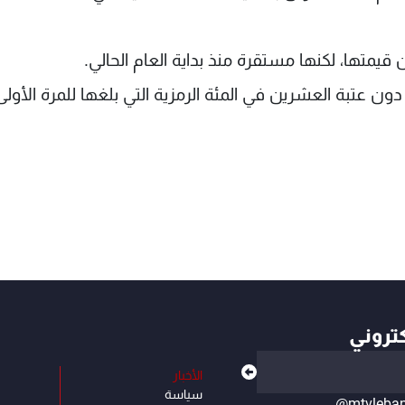
 19،67% منذ شباط، أي دون عتبة العشرين في المئة الرمزية التي بلغها للمرة الأو
كتروني
الأخبار
سياسة
@mtvleba