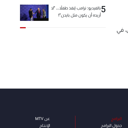
5
بالفيديو: ترامب يُنقذ طفلاً... "لا
أريده أن يكون مثل بايدن"!
لى، في
البرامج
عن MTV
جدول البرامج
الإنـتـاج