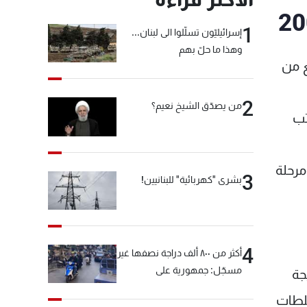
1
إسرائيليّون تسلّلوا الى لبنان...
وهذا ما حلّ بهم
 أسابيع من
2
من يصدّق الشيخ نعيم؟
المكتب
يا دخلت في مرحلة
3
بشرى "كهربائية" للبنانيين!
4
أكثر من ٨٠٠ ألف دراجة نصفها غير
مسجّل: جمهورية على
جة
"دولابَين"!
سلطات