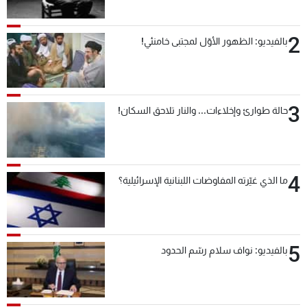
2
بالفيديو: الظهور الأوّل لمجتبى خامنئي!
3
حالة طوارئ وإخلاءات... والنار تلاحق السكان!
4
ما الذي غيّرته المفاوضات اللبنانية الإسرائيلية؟
5
بالفيديو: نواف سلام رسّم الحدود