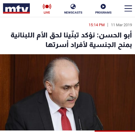
LIVE
NEWSCASTS
PROGRAMS
15:14 PM
11 Mar 2019
en
أبو الحسن: نؤكد تبنّينا لحق الأم اللبنانية
الأخبار
بمنح الجنسية لأفراد أسرتها
سياسة
ناس
إقتصاد
فن
منوعات
رياضة
كأس العالم
البرامج
جدول البرامج