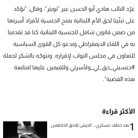
شاهد البرامج
غرّد النائب هادي أبو الحسن عبر "تويتر"، وقال: "نؤكد
الترددات
على تبنّينا لحق الأم اللبنانية بمنح الجنسية لأفراد أسرتها
من ضمن قانون شامل للجنسية اللبنانية كنا قد تقدمنا
عن MTV
وظائف
الإنـتـاج
تواصل معنا
به في اللقاء الديمقراطي وندعو كل القوى السياسية
لاعلاناتكم
شروط الإسـتخدام
للتعاون في مجلس النواب لإقراره. ونتوجّه بالشكر لحملة
سياسة الخصوصية
#جنسيتي_حق_لي_ولأسرتي وللقيمين عليها لمتابعة
هذه القضية".
الأكثر قراءة
1
بعد خطف عسكري... الجيش يُلاحق الخاطفين