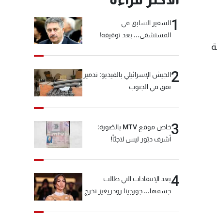
1
السفير السابق في
المستشفى... بعد توقيفه!
 الفتوى، بتوزيع 810 فرشة
2
الجيش الإسرائيلي بالفيديو: تدمير
نفق في الجنوب
3
خاص موقع MTV بالصّورة:
أشرف دبّور ليس لاجئاً!
4
بعد الإنتقادات التي طالت
جسمها... جورجينا رودريغيز تخرج
عن صمتها