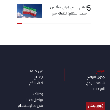
5
إعلام رسمي إيراني نقلاً عن
مصدر مطّلع: الاتفاق مع
سلطنة عمان بشأن مضيق
هرمز سيتأجل ما دامت أميركا
تهدد إيران
البرامج
عن MTV
جدول البرامج
الإنـتـاج
شاهد البرامج
لاعلاناتكم
الترددات
وظائف
تواصل معنا
شروط الإسـتخدام
مباشر