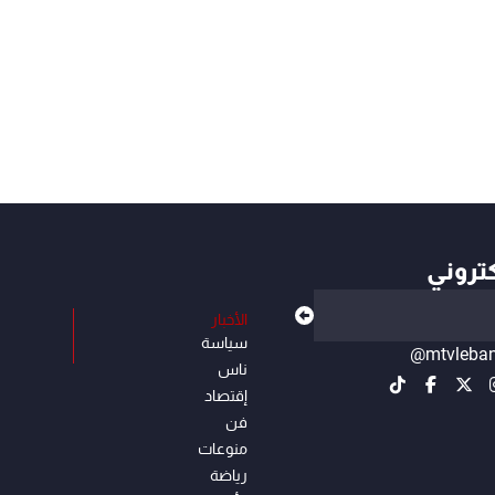
كتروني
الأخبار
سياسة
@mtvleba
ناس
إقتصاد
فن
منوعات
رياضة