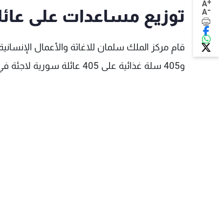
+
A
-
توزيع مساعدات على عائ
A
و405 سلة غذائية على 405 عائلة سورية لاجئة في بلدة دده الكورة - شمال لبنان.