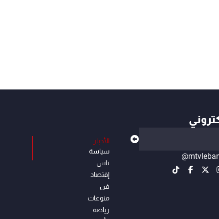
كتروني
الأخبار
سياسة
@mtvleba
ناس
إقتصاد
فن
منوعات
رياضة