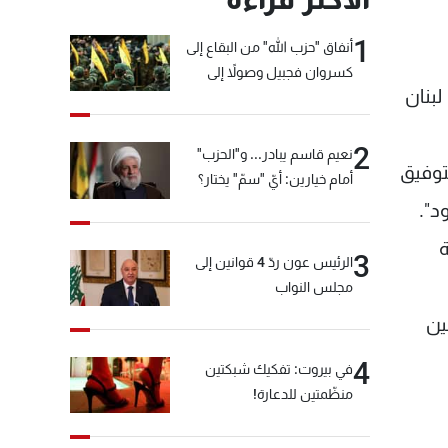
1
أنفاق "حزب الله" من البقاع إلى
كسروان فجبيل وصولاً إلى
لبنان
المختارة... التفاصيل في نشرة
الأخبار بعد قليل
2
نعيم قاسم يبادر... و"الحزب"
توفيق
أمام خيارين: أيّ "سمّ" يختار؟
د".
ة
3
الرئيس عون ردّ 4 قوانين إلى
مجلس النواب
ين
4
في بيروت: تفكيك شبكتين
منظّمتين للدعارة!