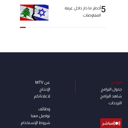
5
أخطر ما دار داخل غرفة
المفاوضات
البرامج
عن MTV
جدول البرامج
الإنـتـاج
شاهد البرامج
لاعلاناتكم
الترددات
وظائف
تواصل معنا
شروط الإسـتخدام
مباشر