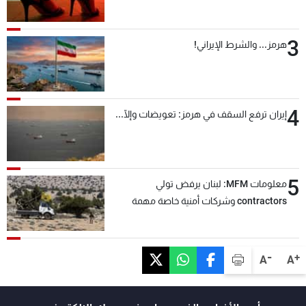
3
هرمز... والشرط الإيراني!
4
إيران ترفع السقف في هرمز: تعويضات وإلّا...
5
معلومات MFM: لبنان يرفض تولي
contractors وشركات أمنية خاصة مهمة
التحقق من نزع سلاح "حزب الله"
-
+
A
A