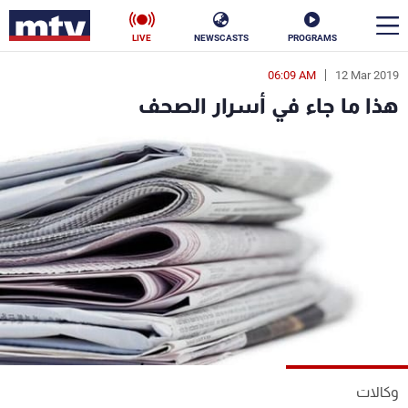
LIVE
NEWSCASTS
PROGRAMS
06:09 AM
12 Mar 2019
en
هذا ما جاء في أسرار الصحف
الأخبار
سياسة
ناس
إقتصاد
فن
منوعات
رياضة
كأس العالم
البرامج
وكالات
جدول البرامج