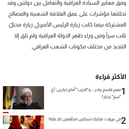
وفق معايير السيادة العراقية والتعامل بين دولتين وقد
تخللتها مؤشرات على عمق العلاقة الشعبية والمصالح
المشتركة بينما كانت زيارة الرئيس الأميركي زيارة محتلّ
تمّت سراً ومن وراء ظهر الدولة العراقية ولم تلق إلا
التنديد من مختلف مكونات الشعب العراقي.
الأكثر قراءة
1
نعيم قاسم يبادر... و"الحزب" أمام خيارين: أيّ
"سمّ" يختار؟
2
في بيروت: تفكيك شبكتين منظّمتين للدعارة!