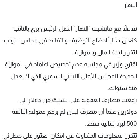
النهار
شاهد البرامج
الترددات
تفاعلاً مع مانشيت "النهار" اتصل الرئيس بري بالنائب
عن MTV
وظائف
كنعان طالباً اخضاع التوظيف والتقاعد في مجلس النواب
الإنـتـاج
تواصل معنا
لاعلاناتكم
شروط الإسـتخدام
لتقرير لجنة المال والموازنة.
سياسة الخصوصية
اقترح وزير في مجلسه عدم تخصيص اعتماد في الموازنة
الجديدة للمجلس الأعلى اللبناني السوري الذي لا يعمل
منذ سنوات.
رفعت مصارف العمولة على الشيك من دولار الى
دولارين علماً أن مصرف لبنان لم يرفع عمولته البالغة
500 ليرة لبنانية فقط.
تتكرر المعلومات المتداولة عن امكان العثور على مطراني