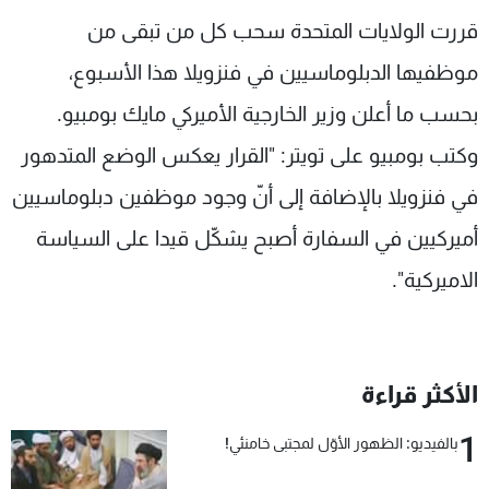
شاهد البرامج
قررت الولايات المتحدة سحب كل من تبقى من
الترددات
موظفيها الدبلوماسيين في فنزويلا هذا الأسبوع،
بحسب ما أعلن وزير الخارجية الأميركي مايك بومبيو.
عن MTV
وظائف
الإنـتـاج
تواصل معنا
وكتب بومبيو على تويتر: "القرار يعكس الوضع المتدهور
لاعلاناتكم
شروط الإسـتخدام
في فنزويلا بالإضافة إلى أنّ وجود موظفين دبلوماسيين
سياسة الخصوصية
أميركيين في السفارة أصبح يشكّل قيدا على السياسة
الاميركية".
الأكثر قراءة
1
بالفيديو: الظهور الأوّل لمجتبى خامنئي!