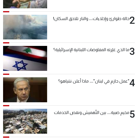
2
حالة طوارئ وإخلاءات... والنار تلاحق السكان!
3
ما الذي غيّرته المفاوضات اللبنانية الإسرائيلية؟
4
"عمل حازم في لبنان"... ماذا أعلن نتنياهو؟
5
مخيم ضبية... بين التَّهميش ونقص الخدمات