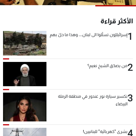
شاهد البرامج
الترددات
الأكثر قراءة
1
إسرائيليّون تسلّلوا الى لبنان... وهذا ما حلّ بهم
عن MTV
وظائف
الإنـتـاج
تواصل معنا
لاعلاناتكم
شروط الإسـتخدام
سياسة الخصوصية
2
من يصدّق الشيخ نعيم؟
3
تكسير سيارة نور غندور في منطقة الرملة
البيضاء
4
بشرى "كهربائية" للبنانيين!