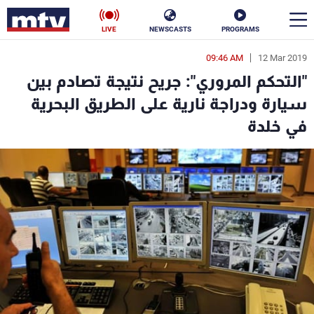
LIVE
NEWSCASTS
PROGRAMS
09:46 AM
12 Mar 2019
en
"التحكم المروري": جريح نتيجة تصادم بين
الأخبار
سيارة ودراجة نارية على الطريق البحرية
في خلدة
سياسة
ناس
إقتصاد
فن
منوعات
رياضة
كأس العالم
البرامج
جدول البرامج