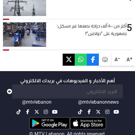
5
أكثر من ٨٠٠ ألف دراجة نصفها غير مسجّل:
جمهورية على "دولابَين"!
-
+
A
A
أهم الأخبار و الفيديوهات في بريدك الالكتروني
@mtvlebanon
@mtvlebanonnews
© MTV Lebanon. All rights reserved.