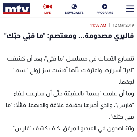
LIVE
NEWSCASTS
PROGRAMS
11:58 AM
12 Mar 2019
en
فاليري مصدومة... ومعتصم: "ما فيّي حبّك"
الأخبار
: "ما فيّي حبّك" - MTV Lebanon
سياسة
ناس
تتسارع الأحداث في مسلسل "ما فيّي"، بعد أن كشفت
"لارا" أسرارها واعترفت بأنّها أفشت سرّ زواج "يسما"
إقتصاد
فن
لجدّها.
منوعات
رياضة
وما أن علمت "يسما" بالحقيقة حتّى أن سارعت للقاء
كأس العالم
"فارس"، والذي أخبرها بحقيقة علاقة والديهما، قائلاً: "ما
فيي حبّك".
البرامج
وتشاهدون في الفيديو المرفق، كيف كشف "فارس"
جدول البرامج