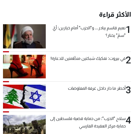
الأكثر قراءة
1
نعيم قاسم يبادر... و"الحزب" أمام خيارين: أيّ
"سمّ" يختار؟
2
في بيروت: تفكيك شبكتين منظّمتين للدعارة!
3
أخطر ما دار داخل غرفة المفاوضات
4
سلاح "الحزب": من حماية قضية فلسطين إلى
حماية مركز العقيدة الفارسي