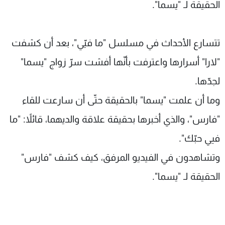
الحقيقة لـ "يسما".
شاهد البرامج
الترددات
تتسارع الأحداث في مسلسل "ما فيّي"، بعد أن كشفت
عن MTV
وظائف
"لارا" أسرارها واعترفت بأنّها أفشت سرّ زواج "يسما"
الإنـتـاج
تواصل معنا
لاعلاناتكم
شروط الإسـتخدام
لجدّها.
سياسة الخصوصية
وما أن علمت "يسما" بالحقيقة حتّى أن سارعت للقاء
"فارس"، والذي أخبرها بحقيقة علاقة والديهما، قائلاً: "ما
فيي حبّك".
وتشاهدون في الفيديو المرفق، كيف كشف "فارس"
الحقيقة لـ "يسما".