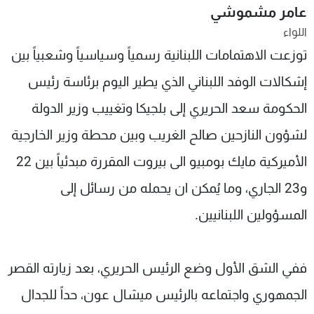
عامر مشموشي
شاهد البرامج
اللواء
الترددات
توزعت الاهتمامات اللبنانية رسمياً وسياسياً وشعبياً بين
إشكالات الوفد اللبناني الذي يطير اليوم برئاسة رئيس
عن MTV
وظائف
الإنـتـاج
تواصل معنا
الحكومة سعد الحريري إلى بلجيكا وتغييب وزير الدولة
لاعلاناتكم
شروط الإسـتخدام
سياسة الخصوصية
لشؤون النازحين صالح الغريب وبين محطة وزير الخارجية
الأميركية مايك بومبيو الى بيروت المقررة مبدئياً بين 22
و23 الجاري، وما يُمكن ان يحمله من رسائل إلى
المسؤولين اللبنانيين.
ففي الشق الأول وضع الرئيس الحريري، بعد زيارته القصر
الجمهوري واجتماعه بالرئيس ميشال عون، حداً للجدال