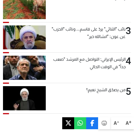
3
نائب "الثنائي" يردّ على قاسم... ونائب "الحزب"
عن عون: "انشالله خير"
4
الرئيس الإيراني: التواصل مع المرشد "صعب
جداً" في الوقت الحالي
5
من يصدّق الشيخ نعيم؟
-
+
A
A