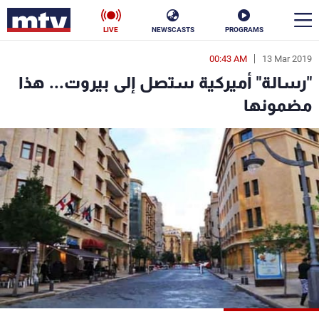
LIVE
NEWSCASTS
PROGRAMS
00:43 AM
13 Mar 2019
en
"رسالة" أميركية ستصل إلى بيروت... هذا
الأخبار
مضمونها
سياسة
ناس
إقتصاد
فن
منوعات
رياضة
كأس العالم
البرامج
جدول البرامج