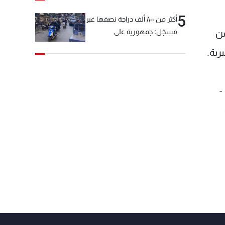
5
أكثر من ٨٠٠ ألف دراجة نصفها غير
اتلة قاذفة من
مسجّل: جمهورية على
"دولابَين"!
 -
ء 37