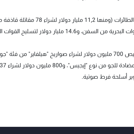
ويقترح المشروع تخصيص 57.7 مليار دولار لشراء الطائرات (ومنها 11,2 مليار دولار لشراء 78 مق
ومن البنود الأخرى لمشروع الميزانية الدفاعية تخصيص 700 مليون دولار لشراء صواريخ "هيلفاير" من فئة "جو
أرض"، و1,7 مليار دولار لشراء ونشر 37 منظومة مضادة للجو من نوع "إيجيس"، و800 مليون دولار لشرا