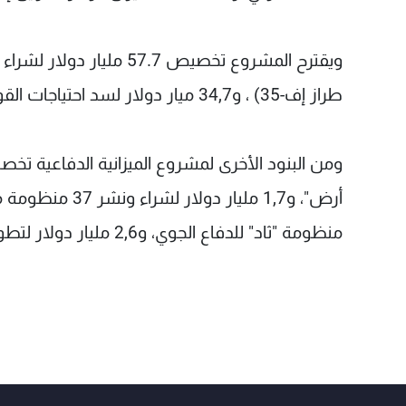
طراز إف-35) ، و34,7 ميار دولار لسد احتياجات القوات البحرية من السفن، و14.6 مليار دولار لتسليح القوات البرية.
منظومة "ثاد" للدفاع الجوي، و2,6 مليار دولار لتطوير أسلحة فرط صوتية.