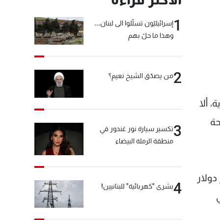
1
إسرائيليّون تسلّلوا الى لبنان...
وهذا ما حلّ بهم
2
من يصدّق الشيخ نعيم؟
كز على 4 مسارات محورية، ألا
حة
3
تكسير سيارة نور غندور في
منطقة الرملة البيضاء
 مليار دولار لضمان الأمن الإلكتروني، منها 3.7 مليار دولار
4
بشرى "كهربائية" للبنانيين!
 في