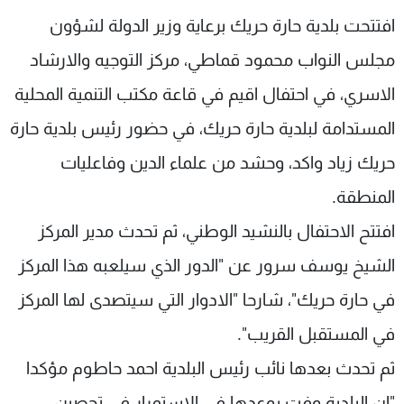
شاهد البرامج
افتتحت بلدية حارة حريك برعاية وزير الدولة لشؤون
الترددات
مجلس النواب محمود قماطي، مركز التوجيه والارشاد
الاسري، في احتفال اقيم في قاعة مكتب التنمية المحلية
عن MTV
وظائف
الإنـتـاج
تواصل معنا
المستدامة لبلدية حارة حريك، في حضور رئيس بلدية حارة
لاعلاناتكم
شروط الإسـتخدام
حريك زياد واكد، وحشد من علماء الدين وفاعليات
سياسة الخصوصية
المنطقة.
افتتح الاحتفال بالنشيد الوطني، ثم تحدث مدير المركز
الشيخ يوسف سرور عن "الدور الذي سيلعبه هذا المركز
في حارة حريك"، شارحا "الادوار التي سيتصدى لها المركز
في المستقبل القريب".
ثم تحدث بعدها نائب رئيس البلدية احمد حاطوم مؤكدا
"ان البلدية وفت بوعدها في الاستمرار في تحصين