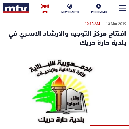
LIVE
NEWSCASTS
PROGRAMS
10:13 AM
13 Mar 2019
en
افتتاح مركز التوجيه والارشاد الاسري في
الأخبار
بلدية حارة حريك
سياسة
ناس
إقتصاد
فن
منوعات
رياضة
كأس العالم
البرامج
جدول البرامج