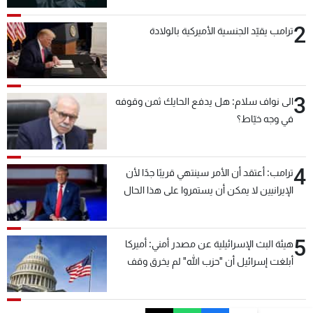
2
ترامب يقيّد الجنسية الأميركية بالولادة
3
الى نواف سلام: هل يدفع الحايك ثمن وقوفه
في وجه خيّاط؟
4
ترامب: أعتقد أن الأمر سينتهي قريبًا جدًا لأن
الإيرانيين لا يمكن أن يستمروا على هذا الحال
5
هيئة البث الإسرائيلية عن مصدر أمني: أميركا
أبلغت إسرائيل أن "حزب الله" لم يخرق وقف
إطلاق النار أمس في مجدل زون وطلبت منها
عدم التصعيد خشية أن يؤثر ذلك على مفاوضات