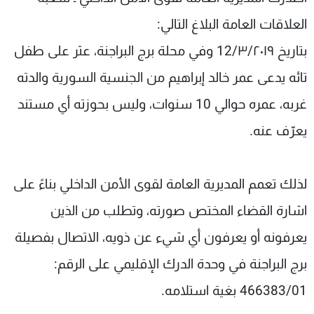
شاهد البرامج
العلاقات العامة البلاغ التالي:
الترددات
بتاريخ 12/٣/٢٠١٩ وفي محلة برج البراجنة، عثر على طفل
تائه يدعى عمر خالد إبراهيم من الجنسية السورية والدته
عن MTV
وظائف
الإنـتـاج
تواصل معنا
غربه، عمره حوالي 10 سنوات، وليس بحوزته أي مستند
لاعلاناتكم
شروط الإسـتخدام
سياسة الخصوصية
يعرّف عنه.
لذلك تعمم المديرية العامة لقوى الأمن الداخلي بناءً على
اشارة القضاء المختص صورته، وتطلب من الذين
يعرفونه أو يعرفون أي شيء عن ذويه، الاتصال بفصيلة
برج البراجنة في وحدة الدرك الإقليمي على الرقم:
466383/01 بغية استلامه.