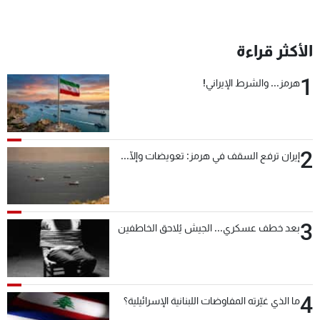
الأكثر قراءة
1
هرمز... والشرط الإيراني!
2
إيران ترفع السقف في هرمز: تعويضات وإلّا...
3
بعد خطف عسكري... الجيش يُلاحق الخاطفين
4
ما الذي غيّرته المفاوضات اللبنانية الإسرائيلية؟