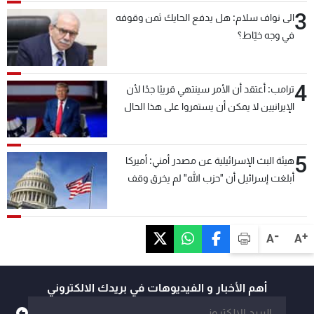
3
الى نواف سلام: هل يدفع الحايك ثمن وقوفه
في وجه خيّاط؟
4
ترامب: أعتقد أن الأمر سينتهي قريبًا جدًا لأن
الإيرانيين لا يمكن أن يستمروا على هذا الحال
5
هيئة البث الإسرائيلية عن مصدر أمني: أميركا
أبلغت إسرائيل أن "حزب الله" لم يخرق وقف
إطلاق النار أمس في مجدل زون وطلبت منها
عدم التصعيد خشية أن يؤثر ذلك على مفاوضات
روما
-
+
A
A
أهم الأخبار و الفيديوهات في بريدك الالكتروني