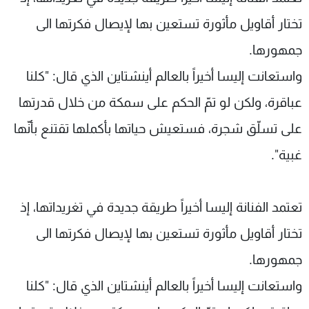
شاهد البرامج
تختار أقاويل مأثورة تستعين بها لإيصال فكرتها الى
الترددات
جمهورها.
واستعانت إليسا أخيراً بالعالم أينشتاين الذي قال: "كلنا
عن MTV
وظائف
الإنـتـاج
تواصل معنا
عباقرة، ولكن لو تمّ الحكم على سمكة من خلال قدرتها
لاعلاناتكم
شروط الإسـتخدام
سياسة الخصوصية
على تسلّق شجرة، فستعيش حياتها بأكملها تقتنع بأنّها
غبية".
تعتمد الفنانة إليسا أخيراً طريقة جديدة في تغريداتها، إذ
تختار أقاويل مأثورة تستعين بها لإيصال فكرتها الى
جمهورها.
واستعانت إليسا أخيراً بالعالم أينشتاين الذي قال: "كلنا