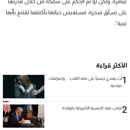
عباقرة، ولكن لو تمّ الحكم على سمكة من خلال قدرتها
على تسلّق شجرة، فستعيش حياتها بأكملها تقتنع بأنّها
غبية".
الأكثر قراءة
1
أبٌ يعتدي جنسيّاً على بناته الثلاث… واعترافاتٌ
صادمة
2
ترامب يقيّد الجنسية الأميركية بالولادة