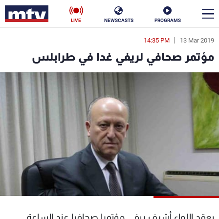
LIVE
NEWSCASTS
PROGRAMS
14:35 PM
13 Mar 2019
en
مؤتمر صحافي لريفي غدا في طرابلس
الأخبار
سياسة
ناس
إقتصاد
فن
منوعات
رياضة
كأس العالم
البرامج
يعقد اللواء أشرف ريفي مؤتمرا صحافيا عند الساعة
جدول البرامج