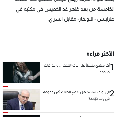
شاهد البرامج
الخامسة من بعد ظهر غد الخميس في مكتبه في
الترددات
طرابلس - البولفار- مقابل السراي.
عن MTV
وظائف
الإنـتـاج
تواصل معنا
لاعلاناتكم
شروط الإسـتخدام
سياسة الخصوصية
الأكثر قراءة
1
أبٌ يعتدي جنسيّاً على بناته الثلاث… واعترافاتٌ
صادمة
2
الى نواف سلام: هل يدفع الحايك ثمن وقوفه
في وجه خيّاط؟