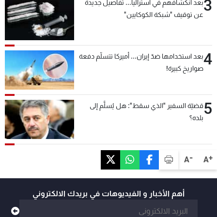
3
بعد انكشافهم في أستراليا... تفاصيل جديدة
عن توقيف "شبكة الكوكايين"
4
بعد استخدامها ضدّ إيران... أميركا تتسلّم دفعة
صواريخ كبيرة!
5
قضيّة السفير "الذي سقط": هل يُسلَّم إلى
بلده؟
-
+
A
A
أهم الأخبار و الفيديوهات في بريدك الالكتروني