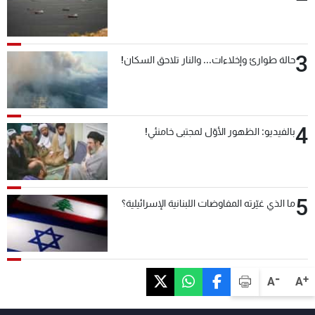
3
حالة طوارئ وإخلاءات... والنار تلاحق السكان!
4
بالفيديو: الظهور الأوّل لمجتبى خامنئي!
5
ما الذي غيّرته المفاوضات اللبنانية الإسرائيلية؟
-
+
A
A