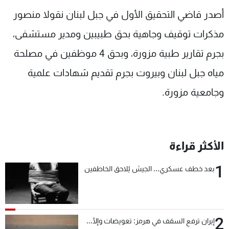
شاهد البرامج
أصدر قاضي التحقيق الأول في جبل لبنان نقولا منصور
الترددات
مذكرات توقيف وجاهية بحق طبيبين ومدير مستشفى،
بجرم تقارير طبية مزورة، وبحق 4 موظفين في مصلحة
عن MTV
وظائف
الإنـتـاج
تواصل معنا
مياه جبل لبنان وبيروت بجرم تقديم شهادات علمية
لاعلاناتكم
شروط الإسـتخدام
وجامعية مزورة.
سياسة الخصوصية
الأكثر قراءة
1
بعد خطف عسكري... الجيش يُلاحق الخاطفين
2
إيران ترفع السقف في هرمز: تعويضات وإلّا...