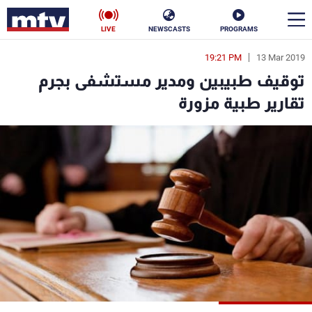
LIVE
NEWSCASTS
PROGRAMS
19:21 PM
13 Mar 2019
en
توقيف طبيبين ومدير مستشفى بجرم
الأخبار
تقارير طبية مزورة
سياسة
ناس
إقتصاد
فن
منوعات
رياضة
كأس العالم
البرامج
جدول البرامج