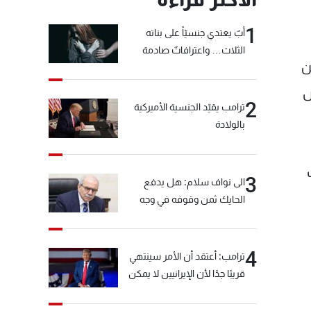
1
أبٌ يعتدي جنسيّاً على بناته
الثلاث… واعترافاتٌ صادمة
ن
ص
2
ترامب يقيّد الجنسية الأميركية
بالولادة
3
الى نواف سلام: هل يدفع
الحايك ثمن وقوفه في وجه
خيّاط؟
4
ترامب: أعتقد أن الأمر سينتهي
قريبًا جدًا لأن الإيرانيين لا يمكن
أن يستمروا على هذا الحال