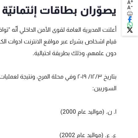
+
A
-
يصوّران بطاقات إئتمانيّة 
A
أعلنت المديرية العامة لقوى الأمن الداخلي أنّه 
قيام اشخاص بشراء عبر مواقع الانترنت ادوات ا
دون علمهم، وذلك بطريقة احتيالية.
بتاريخ ١٢/٣/ ٢٠١٩ وفي محلة المرج، ون
السوريين:
ا. ن. (مواليد عام 2000)
ع. ع. (مواليد عام 2002)