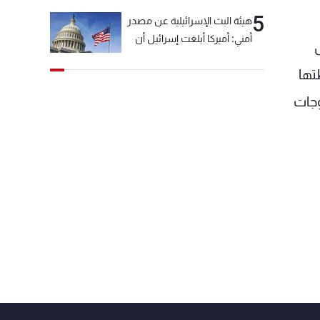
5
هيئة البث الإسرائيلية عن مصدر
أمني: أميركا أبلغت إسرائيل أن
"حزب الله" لم يخرق وقف إطلاق
تها
النار أمس في مجدل زون
وطلبت منها عدم التصعيد
وجات
خشية أن يؤثر ذلك على
مفاوضات روما