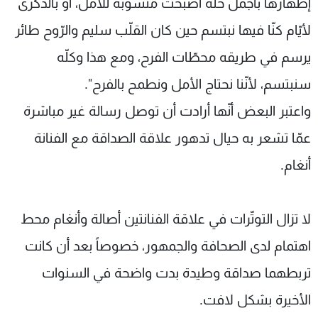
إظهارها بأجمل حلّة أصبحت منسوبة للأمل، أو بالذكرى
لأيّام كنّا فيها نبتسم حين كان القلّب سليم والرّوح طائر
يرسم في طريقه محطّات الفرح، ومع هذا وكلّه
سنبتسم، لأنّنا نحتاج الأمل ونطمح بالفرح".
واعتبر البعض أنّها أرادت أن توصل رسالة غير مباشرة
عمّا تشعر به حيال تدهور علاقة الصداقة مع الفنانة
أنغام.
لا تزال التوتّرات في علاقة الفنانتين أصالة وأنغام محط
اهتمام لدى الصحافة والجمهور، خصوصاً بعد أن كانت
تربطهما صداقة وطيدة بدت واضحة في السنوات
الأخيرة بشكل لافت.