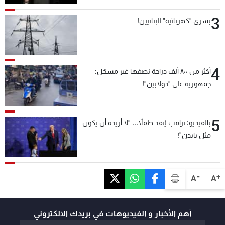
3
بشرى "كهربائية" للبنانيين!
4
أكثر من ٨٠٠ ألف دراجة نصفها غير مسجّل:
جمهورية على "دولابَين"!
5
بالفيديو: ترامب يُنقذ طفلاً... "لا أريده أن يكون
مثل بايدن"!
-
+
A
A
أهم الأخبار و الفيديوهات في بريدك الالكتروني