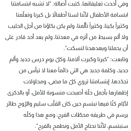
وفي أحدث تعليقاتها، كتبت أصالة: "لا تشبه ابتسامتنا
ابتسامة الأطفال لأنّنا لسنا أطفالاً بل كبرنا وتعلّمنا
وكثيراً بكينا، وكثيراً تألّمنا، ولم يكن بكاؤنا من أجل الحليب
ولا ألم بسيط من أثره في معدتنا، ولم يعد أحد قادر على
أن يحملنا ويهدهدنا لنسكت".
وتابعت: "كبرنا وكبرت آلامنا، وكلّ يوم درس جديد وألم
جديد، وكلمة جديد هي التي دائماً معنا لا تيأس من
تجدّدها، إبتسامتنا تروي كلّ ما مضى، ومحاولات
إظهارها بأجمل حلّة أصبحت منسوبة للأمل، أو بالذكرى
لأيّام كنّا فيها نبتسم حين كان القلّب سليم والرّوح طائر
يرسم في طريقه محطّات الفرح، ومع هذا وكلّه
سنبتسم، لأنّنا نحتاج الأمل ونطمح بالفرح".