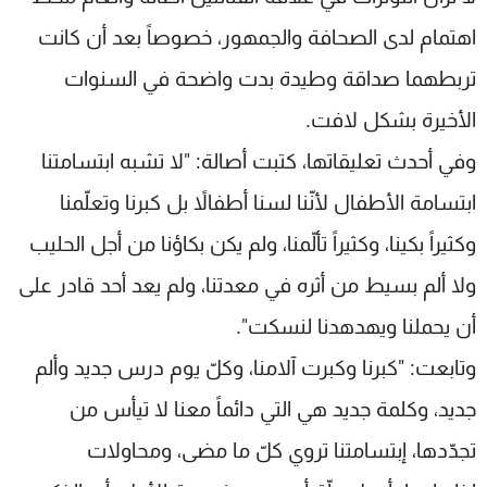
شاهد البرامج
اهتمام لدى الصحافة والجمهور، خصوصاً بعد أن كانت
الترددات
تربطهما صداقة وطيدة بدت واضحة في السنوات
الأخيرة بشكل لافت.
عن MTV
وظائف
الإنـتـاج
تواصل معنا
وفي أحدث تعليقاتها، كتبت أصالة: "لا تشبه ابتسامتنا
لاعلاناتكم
شروط الإسـتخدام
سياسة الخصوصية
ابتسامة الأطفال لأنّنا لسنا أطفالاً بل كبرنا وتعلّمنا
وكثيراً بكينا، وكثيراً تألّمنا، ولم يكن بكاؤنا من أجل الحليب
ولا ألم بسيط من أثره في معدتنا، ولم يعد أحد قادر على
أن يحملنا ويهدهدنا لنسكت".
وتابعت: "كبرنا وكبرت آلامنا، وكلّ يوم درس جديد وألم
جديد، وكلمة جديد هي التي دائماً معنا لا تيأس من
تجدّدها، إبتسامتنا تروي كلّ ما مضى، ومحاولات