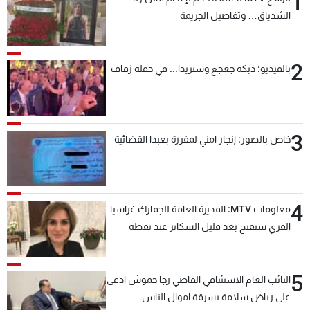
1
شاهد البرامج
الشدياق… وتفاصيل الجريمة
الترددات
2
بالفيديو: دبكة جعجع وستريدا... في حفلة زفاف
عن MTV
وظائف
الإنـتـاج
تواصل معنا
لاعلاناتكم
شروط الإسـتخدام
سياسة الخصوصية
3
خاص بالصور: إنجاز امني لمفرزة بعبدا القضائية
4
معلومات MTV: المديرة العامة للجمارك غراسيا
القزي ستفتح بعد قليل السكانر عند نقطة
المصنع لتسهيل عملية التصدير البري إلى
السعودية والدول العربية
5
النائب العام الاستئنافي القاضي رجا حموش ادعى
على رياض سلامة بسرقة اموال الناس