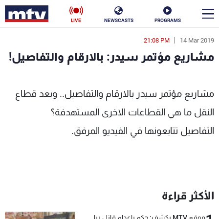
LIVE
NEWSCASTS
PROGRAMS
21:08 PM
14 Mar 2019
en
مشاريع مؤتمر سيدر: بالارقام والتفاصيل!
الأخبار
بالارقام والتفاصيل! - MTV Lebanon
سياسة
ناس
مشاريع مؤتمر سيدر بالارقام والتفاصيل.. وبعد قطاع
النقل ما هي القطاعات الاخرى المستهدفة؟
إقتصاد
فن
التفاصيل تتابعونها في الفيديو المرفق.
منوعات
رياضة
كأس العالم
الأكثر قراءة
البرامج
جدول البرامج
موقع MTV يكشف: حكم بإعدام قاتل ريا