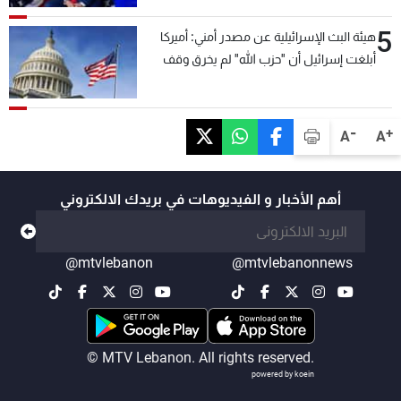
5
هيئة البث الإسرائيلية عن مصدر أمني: أميركا
أبلغت إسرائيل أن "حزب الله" لم يخرق وقف
إطلاق النار أمس في مجدل زون وطلبت منها
عدم التصعيد خشية أن يؤثر ذلك على مفاوضات
روما
-
+
A
A
أهم الأخبار و الفيديوهات في بريدك الالكتروني
@mtvlebanon
@mtvlebanonnews
© MTV Lebanon. All rights reserved.
powered by koein