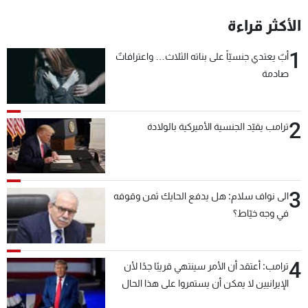
شاهد البرامج
الأكثر قراءة
الترددات
1
أبٌ يعتدي جنسيّاً على بناته الثلاث… واعترافاتٌ
صادمة
عن MTV
وظائف
الإنـتـاج
تواصل معنا
لاعلاناتكم
شروط الإسـتخدام
سياسة الخصوصية
2
ترامب يقيّد الجنسية الأميركية بالولادة
3
الى نواف سلام: هل يدفع الحايك ثمن وقوفه
في وجه خيّاط؟
4
ترامب: أعتقد أن الأمر سينتهي قريبًا جدًا لأن
الإيرانيين لا يمكن أن يستمروا على هذا الحال