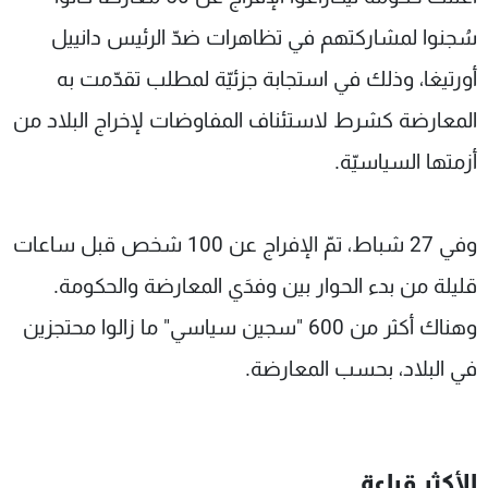
شاهد البرامج
سُجنوا لمشاركتهم في تظاهرات ضدّ الرئيس دانييل
الترددات
أورتيغا، وذلك في استجابة جزئيّة لمطلب تقدّمت به
المعارضة كشرط لاستئناف المفاوضات لإخراج البلاد من
عن MTV
وظائف
الإنـتـاج
تواصل معنا
أزمتها السياسيّة.
لاعلاناتكم
شروط الإسـتخدام
سياسة الخصوصية
وفي 27 شباط، تمّ الإفراج عن 100 شخص قبل ساعات
قليلة من بدء الحوار بين وفدَي المعارضة والحكومة.
وهناك أكثر من 600 "سجين سياسي" ما زالوا محتجزين
في البلاد، بحسب المعارضة.
الأكثر قراءة