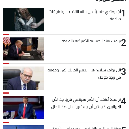
1
أبٌ يعتدي جنسيّاً على بناته الثلاث… واعترافاتٌ
صادمة
2
ترامب يقيّد الجنسية الأميركية بالولادة
3
الى نواف سلام: هل يدفع الحايك ثمن وقوفه
في وجه خيّاط؟
4
ترامب: أعتقد أن الأمر سينتهي قريبًا جدًا لأن
الإيرانيين لا يمكن أن يستمروا على هذا الحال
هيئة البث الإسرائيلية عن مصدر أمني: أميركا