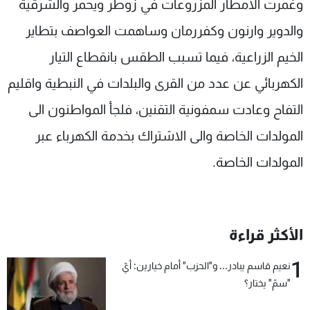
وغمرت الامطار المزروعات في زوطر ويحمر والشرقية
والدوير وارنون وكفررمان وساهمت العواصف بتطاير
الخيم الزراعية، فيما تسبب الطقس بانقطاع التيار
الكهربائي عن عدد من القرى والبلدات في النبطية واقليم
التفاح وعادت سمفونية التقنين، فلجأ المواطنون الى
المولدات الخاصة والى الاشتراك بخدمة الكهرباء عبر
المولدات الخاصة.
الأكثر قراءة
1
نعيم قاسم يبادر... و"الحزب" أمام خيارين: أيّ
"سمّ" يختار؟