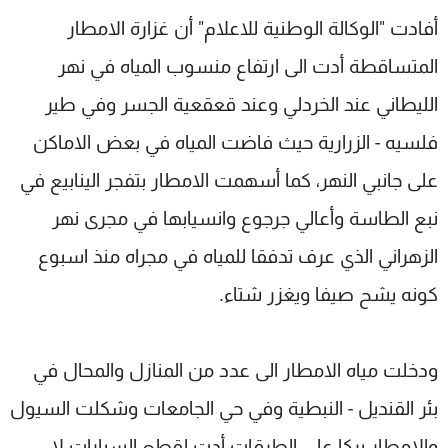
شاهد البرامج
أفادت "الوكالة الوطنية للاعلام" أن غزارة الامطار
الترددات
المتساقطة أدت الى ارتفاع منسوب المياه في نهر
الليطاني عند الخردلي وعند قعقعية الجسر وفي طير
عن MTV
وظائف
الإنـتـاج
تواصل معنا
فلسيه - الزرارية حيث فاضت المياه في بعض الاماكن
لاعلاناتكم
شروط الإسـتخدام
على جانبي النهر، كما أسهمت الامطار بتفجر الينابيع في
سياسة الخصوصية
نبع الطاسة وأعالي جرجوع وانسيابها في مجرى نهر
الزهراني الذي عرف تدفقا للمياه في مجراه منذ اسبوع
كونه يشح صيفا ويغزر شتاء.
ودخلت مياه الامطار الى عدد من المنازل والمحال في
بئر القنديل - النبطية وفي حي الجامعات وشكلت السيول
والامطار بركا على الطرقات أدت لقطع السيارات لا