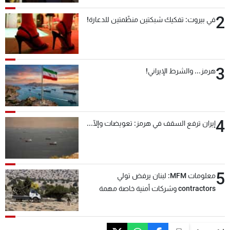
2
في بيروت: تفكيك شبكتين منظّمتين للدعارة!
3
هرمز... والشرط الإيراني!
4
إيران ترفع السقف في هرمز: تعويضات وإلّا...
5
معلومات MFM: لبنان يرفض تولي
contractors وشركات أمنية خاصة مهمة
التحقق من نزع سلاح "حزب الله"