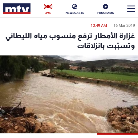
LIVE
NEWSCASTS
PROGRAMS
10:49 AM
16 Mar 2019
en
غزارة الأمطار ترفع منسوب مياه الليطاني
الأخبار
وتسبّبت بانزلاقات
سياسة
ناس
إقتصاد
فن
منوعات
رياضة
كأس العالم
البرامج
جدول البرامج