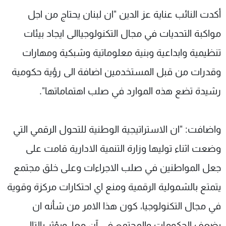
شاهد البرامج
أكدت النائب عناية عز الدين "ان لبنان يحتاج من اجل
الترددات
مواكبة التحديات في مجال التكنولوجياالى ايجاد بيئات
تنظيمية وابداعية وبنية معلوماتية وشبكية ومهارات
عن MTV
وظائف
الإنـتـاج
تواصل معنا
وقدرات من قبل المستخدمين اضافة الى رؤية حكومية
لاعلاناتكم
شروط الإسـتخدام
رشيدة تضع هذه الموارد في صلب اهتماماتها".
سياسة الخصوصية
واضافت: "ان الاستراتيجية الوطنية للتحول الرقمي التي
وضعت اثناء توليها وزارة التنمية الادارية قامت على
جعل المواطنين في صلب الاجراءات وعلى خلق مجتمع
يتمتع بالشمولية الرقمية ومنع اي احتكارات مركزة وقوية
في مجال التكنولوجيا، كون هذا الامر من شأنه ان
يضعف الحكومات والمجتمع في آن معا، ويؤثر بالتالي،