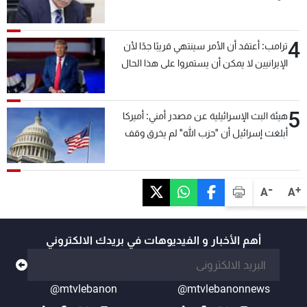
4
ترامب: أعتقد أن الأمر سينتهي قريبًا جدًا لأن
الإيرانيين لا يمكن أن يستمروا على هذا الحال
5
هيئة البث الإسرائيلية عن مصدر أمني: أميركا
أبلغت إسرائيل أن "حزب الله" لم يخرق وقف
إطلاق النار أمس في مجدل زون وطلبت منها
عدم التصعيد خشية أن يؤثر ذلك على مفاوضات
روما
-
+
A
A
أهم الأخبار و الفيديوهات في بريدك الالكتروني
@mtvlebanon
@mtvlebanonnews