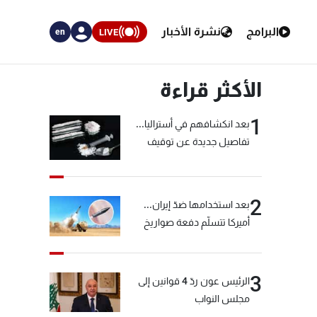
البرامج
نشرة الأخبار
LIVE
en
الأكثر قراءة
1
بعد انكشافهم في أستراليا...
تفاصيل جديدة عن توقيف
"شبكة الكوكايين"
2
بعد استخدامها ضدّ إيران...
أميركا تتسلّم دفعة صواريخ
كبيرة!
3
الرئيس عون ردّ 4 قوانين إلى
مجلس النواب