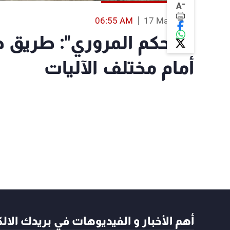
-
A
06:55 AM
17 Mar 2019
"التحكم المروري": طريق ض
أمام مختلف الآليات
أهم الأخبار و الفيديوهات في بريدك الال