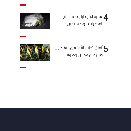
4
عملية امنية ليلية ضد تجار
المخدرات.. وصيدٌ ثمين
5
أنفاق "حزب الله" من البقاع إلى
كسروان فجبيل وصولاً إلى
المختارة... التفاصيل في نشرة
الأخبار بعد قليل