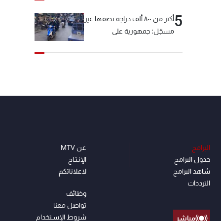
5
أكثر من ٨٠٠ ألف دراجة نصفها غير
مسجّل: جمهورية على
"دولابَين"!
البرامج
عن MTV
جدول البرامج
الإنـتـاج
شاهد البرامج
لاعلاناتكم
الترددات
وظائف
تواصل معنا
شروط الإسـتخدام
مباشر