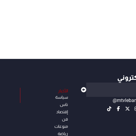
كتروني
الأخبار
سياسة
@mtvleba
ناس
إقتصاد
فن
منوعات
رياضة