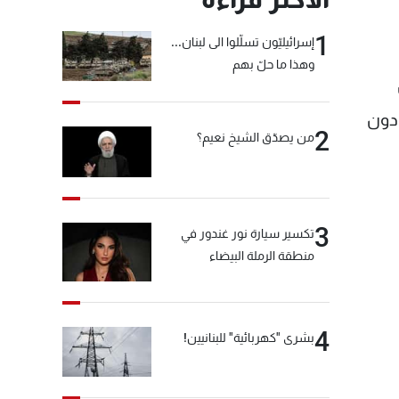
1
إسرائيليّون تسلّلوا الى لبنان...
وهذا ما حلّ بهم
 دون
2
من يصدّق الشيخ نعيم؟
3
تكسير سيارة نور غندور في
منطقة الرملة البيضاء
4
بشرى "كهربائية" للبنانيين!