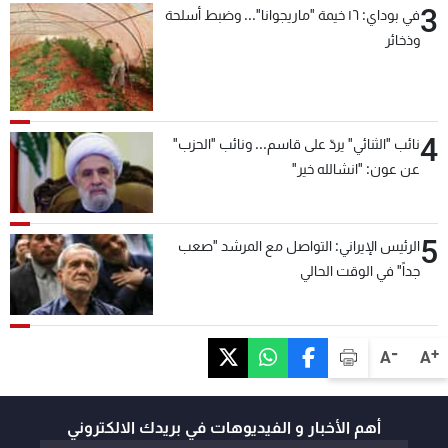
3
في بوداي: ١٦ خيمة "ماريجوانا"... وضبط أسلحة
وذخائر
4
نائب "الثنائي" يردّ على قاسم... ونائب "الحزب"
عن عون: "انشالله خير"
5
الرئيس الإيراني: التواصل مع المرشد "صعب
جداً" في الوقت الحالي
-
+
A
A
أهم الأخبار و الفيديوهات في بريدك الالكتروني