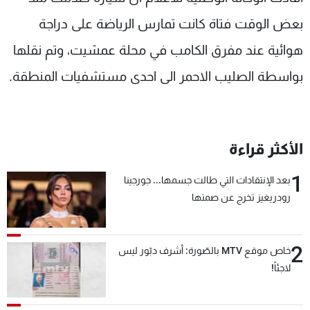
شاهد البرامج
بعض الوقت فتاة كانت تمارس الرياضة على دراجة
الترددات
هوائية عند مفرق الكامب في محلة عمشيت، وتم نقلها
بواسطة الصليب الاحمر الى احدى مستشفيات المنطقة.
عن MTV
وظائف
الإنـتـاج
تواصل معنا
لاعلاناتكم
شروط الإسـتخدام
سياسة الخصوصية
الأكثر قراءة
1
بعد الإنتقادات التي طالت جسمها... جورجينا
رودريغيز تخرج عن صمتها
2
خاص موقع MTV بالصّورة: أشرف دبّور ليس
لاجئاً!