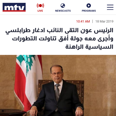
LIVE
NEWSCASTS
PROGRAMS
10:41 AM
18 Mar 2019
en
الرئيس عون التقى النائب ادغار طرابلسي
الأخبار
وأجرى معه جولة أفق تناولت التطورات
السياسية الراهنة
سياسة
ناس
إقتصاد
فن
منوعات
رياضة
كأس العالم
البرامج
جدول البرامج