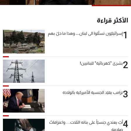
شاهد البرامج
الترددات
الأكثر قراءة
1
إسرائيليّون تسلّلوا الى لبنان... وهذا ما حلّ بهم
عن MTV
وظائف
الإنـتـاج
تواصل معنا
لاعلاناتكم
شروط الإسـتخدام
سياسة الخصوصية
2
بشرى "كهربائية" للبنانيين!
3
ترامب يقيّد الجنسية الأميركية بالولادة
4
أبٌ يعتدي جنسيّاً على بناته الثلاث… واعترافاتٌ
صادمة