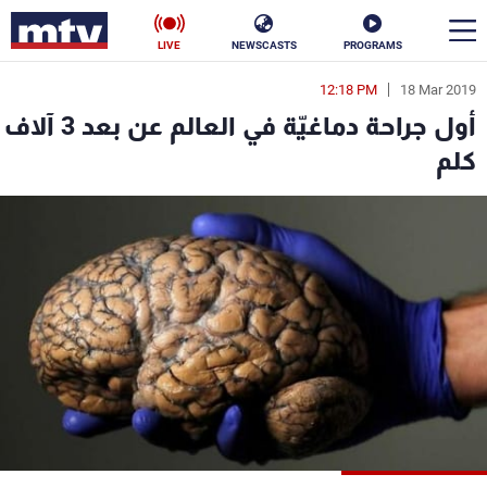
LIVE
NEWSCASTS
PROGRAMS
12:18 PM
18 Mar 2019
en
أول جراحة دماغيّة في العالم عن بعد 3 آلاف
الأخبار
كلم
سياسة
ناس
إقتصاد
فن
منوعات
رياضة
كأس العالم
البرامج
جدول البرامج