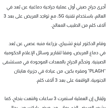
شاهد البرامج
أجرى جراح صيني أول عملية جراحية دماغية عن بُعد في
الترددات
العالم، باستخدام تقنية 5G، مع تواجد المريض على بعد 3
آلاف كلم من الطبيب المعالج.
عن MTV
وظائف
الإنـتـاج
تواصل معنا
لاعلاناتكم
شروط الإسـتخدام
وقام الدكتور لينغ تشيباي، بزراعة منبه عصبي عن بُعد
سياسة الخصوصية
في دماغ المريض، وفقا لتقارير وسائل الإعلام الحكومية
الصينية. وتحكّم الجراح بالمعدات الموجودة في مستشفى
"PLAGH" ومقره بكين، من عيادة في جزيرة هاينان
الجنوبية، الواقعة على بعد 3 آلاف كلم.
ويُقال إن العملية استمرت 3 ساعات وانتهت بنجاح، كما
يشعر المريض الذي يعاني من مرض باركنسون، بحال