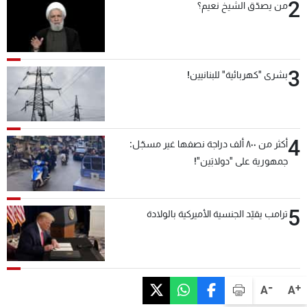
2
من يصدّق الشيخ نعيم؟
3
بشرى "كهربائية" للبنانيين!
4
أكثر من ٨٠٠ ألف دراجة نصفها غير مسجّل:
جمهورية على "دولابَين"!
5
ترامب يقيّد الجنسية الأميركية بالولادة
-
+
A
A