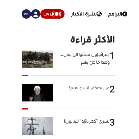
البرامج
نشرة الأخبار
LIVE
en
الأكثر قراءة
1
إسرائيليّون تسلّلوا الى لبنان...
وهذا ما حلّ بهم
2
من يصدّق الشيخ نعيم؟
3
بشرى "كهربائية" للبنانيين!