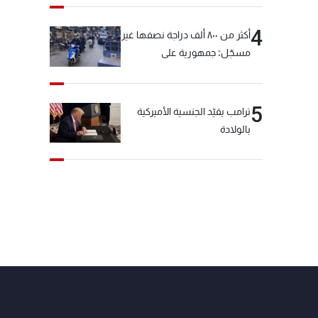
4
أكثر من ٨٠٠ ألف دراجة نصفها غير
مسجّل: جمهورية على
"دولابَين"!
5
ترامب يقيّد الجنسية الأميركية
بالولادة