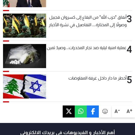
3
أنفاق "حزب الله" من البقاع إلى كسروان فجبيل
وصولاً إلى المختارة... التفاصيل في نشرة الأخبار
بعد قليل
4
عملية امنية ليلية ضد تجار المخدرات.. وصيدٌ ثمين
5
أخطر ما دار داخل غرفة المفاوضات
-
+
A
A
أهم الأخبار و الفيديوهات في بريدك الالكتروني