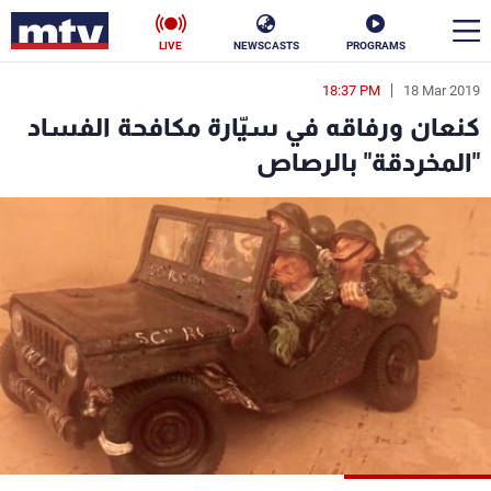
LIVE
NEWSCASTS
PROGRAMS
18:37 PM
18 Mar 2019
en
كنعان ورفاقه في سيّارة مكافحة الفساد
الأخبار
"المخردقة" بالرصاص
سياسة
ناس
إقتصاد
فن
منوعات
رياضة
كأس العالم
البرامج
جدول البرامج