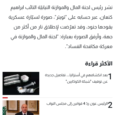
شاهد البرامج
نشر رئيس لجنة المال والموازنة النيابيّة النائب ابراهيم
الترددات
كنعان، عبر حسابه على "تويتر"، صورة لسيّارة عسكرية
يقودها جنود، وقد تعرّضت لإطلاق نار من أكثر من
عن MTV
وظائف
الإنـتـاج
تواصل معنا
جهة، وأرفق الصورة بعبارة: "لجنة المال والموازنة في
لاعلاناتكم
شروط الإسـتخدام
معركة مكافحة الفساد".
سياسة الخصوصية
الأكثر قراءة
1
بعد انكشافهم في أستراليا... تفاصيل جديدة
عن توقيف "شبكة الكوكايين"
2
الرئيس عون ردّ 4 قوانين إلى مجلس النواب