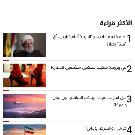
شاهد البرامج
الترددات
الأكثر قراءة
عن MTV
وظائف
1
نعيم قاسم يبادر... و"الحزب" أمام خيارين: أيّ
الإنـتـاج
تواصل معنا
"سمّ" يختار؟
لاعلاناتكم
شروط الإسـتخدام
سياسة الخصوصية
2
في بيروت: تفكيك شبكتين منظّمتين للدعارة!
3
هل اقتربت عودة الرحلات المباشرة بين لبنان
وأميركا؟
4
هرمز... والشرط الإيراني!