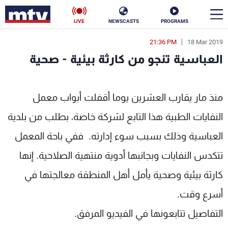
LIVE
NEWSCASTS
PROGRAMS
21:36 PM
18 Mar 2019
en
العباسية تنجو من كارثة بيئية - صحية
الأخبار
ية تنجو من كارثة بيئية - صحية - MTV Lebanon
سياسة
ناس
منذ مار يقارب العشرين يوما أقفلت أبواب معمل
النفايات الطبية هذا التابع لشركة خاصة، بطلب من بلدية
إقتصاد
فن
العباسية وذلك بسبب سوء إدارته. ففي باحة المعمل
منوعات
رياضة
تتكدس النفايات وبجانبها أدوية منتهية الصلاحية. إنها
كأس العالم
كارثة بيئية وصحية يأمل أهل المنطقة معالجتها في
أسرع وقت.
البرامج
التفاصيل تتابعونها في الفيديو المرفق.
جدول البرامج