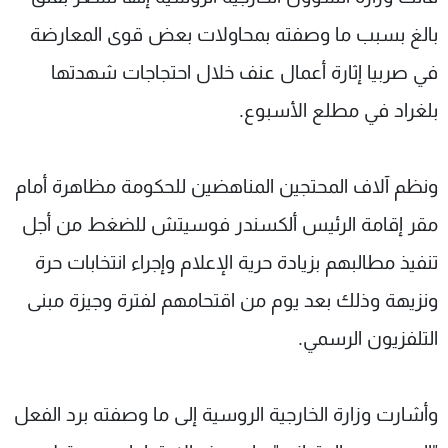
شاهد البرامج
بالغ بسبب ما وصفته بمحاولات بعض قوى المعارضة
الترددات
في صربيا إثارة أعمال عنف خلال احتجاجات شهدتها
بلغراد في مطلع الأسبوع.
عن MTV
وظائف
الإنـتـاج
تواصل معنا
لاعلاناتكم
شروط الإسـتخدام
سياسة الخصوصية
ونظم آلاف المحتجين المناهضين للحكومة مظاهرة أمام
مقر إقامة الرئيس ألكسندر فوسيتش للضغط من أجل
تنفيذ مطالبهم بزيادة حرية الإعلام وإجراء انتخابات حرة
ونزيهة وذلك بعد يوم من اقتحامهم لفترة وجيزة مبنى
التلفزيون الرسمي.
وأشارت وزارة الخارجية الروسية إلى ما وصفته برد الفعل