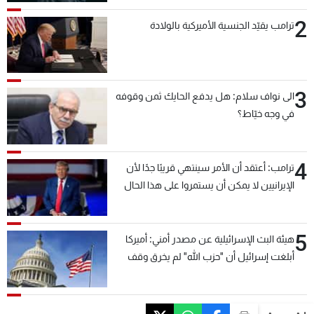
2
ترامب يقيّد الجنسية الأميركية بالولادة
3
الى نواف سلام: هل يدفع الحايك ثمن وقوفه
في وجه خيّاط؟
4
ترامب: أعتقد أن الأمر سينتهي قريبًا جدًا لأن
الإيرانيين لا يمكن أن يستمروا على هذا الحال
5
هيئة البث الإسرائيلية عن مصدر أمني: أميركا
أبلغت إسرائيل أن "حزب الله" لم يخرق وقف
إطلاق النار أمس في مجدل زون وطلبت منها
عدم التصعيد خشية أن يؤثر ذلك على مفاوضات
روما