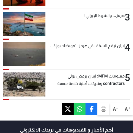
3
هرمز... والشرط الإيراني!
4
إيران ترفع السقف في هرمز: تعويضات وإلّا...
5
معلومات MFM: لبنان يرفض تولي
contractors وشركات أمنية خاصة مهمة
التحقق من نزع سلاح "حزب الله"
-
+
A
A
أهم الأخبار و الفيديوهات في بريدك الالكتروني