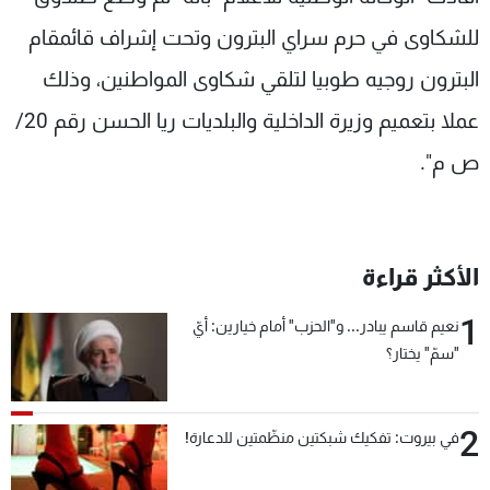
شاهد البرامج
للشكاوى في حرم سراي البترون وتحت إشراف قائمقام
الترددات
البترون روجيه طوبيا لتلقي شكاوى المواطنين، وذلك
عملا بتعميم وزيرة الداخلية والبلديات ريا الحسن رقم 20/
عن MTV
وظائف
الإنـتـاج
تواصل معنا
ص م".
لاعلاناتكم
شروط الإسـتخدام
سياسة الخصوصية
الأكثر قراءة
1
نعيم قاسم يبادر... و"الحزب" أمام خيارين: أيّ
"سمّ" يختار؟
2
في بيروت: تفكيك شبكتين منظّمتين للدعارة!