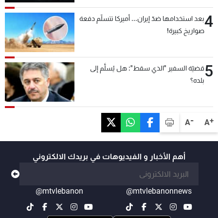
4
بعد استخدامها ضدّ إيران... أميركا تتسلّم دفعة
صواريخ كبيرة!
5
قضيّة السفير "الذي سقط": هل يُسلَّم إلى
بلده؟
-
+
A
A
أهم الأخبار و الفيديوهات في بريدك الالكتروني
@mtvlebanon
@mtvlebanonnews