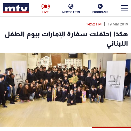
LIVE
NEWSCASTS
PROGRAMS
14:52 PM
19 Mar 2019
en
هكذا احتفلت سفارة الإمارات بيوم الطفل
الأخبار
اللبناني
سياسة
ناس
إقتصاد
فن
منوعات
رياضة
كأس العالم
البرامج
جدول البرامج