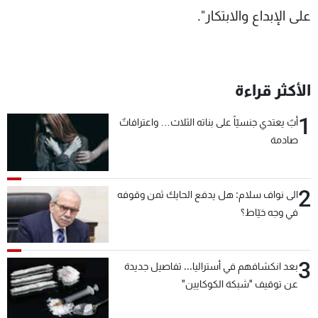
على الإبداع والابتكار".
الأكثر قراءة
1
أبٌ يعتدي جنسيّاً على بناته الثلاث… واعترافاتٌ
صادمة
2
الى نواف سلام: هل يدفع الحايك ثمن وقوفه
في وجه خيّاط؟
3
بعد انكشافهم في أستراليا... تفاصيل جديدة
عن توقيف "شبكة الكوكايين"