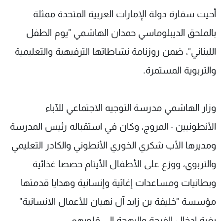
شاهد البرامج
أحيت سفارة دولة الإمارات العربية المتحدة ممثلة
الترددات
بالملحق الديبلوماسي حمدان الهاشمي "يوم الطفل
اللبناني"، ضمن روزنامة نشاطاتها الترفيهية والتعليمية
عن MTV
وظائف
الإنـتـاج
تواصل معنا
والتربوية المستمرة.
لاعلاناتكم
شروط الإسـتخدام
سياسة الخصوصية
وزار الهاشمي مدرسة التوجيه الاجتماعي للآباء
الأنطونيين - المروج، وكان في استقباله رئيس المدرسة
ومديرها الأب شكري الخوري الأنطوني والكادر التعليمي
والتربوي، ووزع على الأطفال الأيتام حصصا غذائية
وبطانيات ومساعدات إغاثية وإنسانية وهدايا قدمتها
مؤسسة "خليفة بن زايد آل نهيان للأعمال الانسانية"
بغية إدخال الفرحة والبهجة إلى قلوبهم.