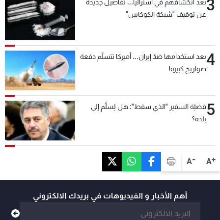
3
بعد انكشافهم في أستراليا... تفاصيل جديدة
عن توقيف "شبكة الكوكايين"
4
بعد استخدامها ضدّ إيران... أميركا تتسلّم دفعة
صواريخ كبيرة!
5
قضيّة السفير "الذي سقط": هل يُسلَّم إلى
بلده؟
-
+
A
A
أهم الأخبار و الفيديوهات في بريدك الالكتروني