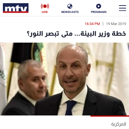
LIVE
NEWSCASTS
PROGRAMS
16:34 PM
19 Mar 2019
en
خطة وزير البيئة... متى تبصر النور؟
الأخبار
سياسة
ناس
إقتصاد
فن
منوعات
رياضة
كأس العالم
البرامج
المركزية
جدول البرامج