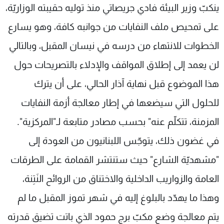
ينكبّ وزير البيئة فادي جريصاتي منذ توليه حقيبته الوزاريّة،
شاهد البرامج
الترددات
على تمحيص ملف النفايات من جوانبه كافة، وهو يسارع
الخطوات للانتهاء من درسه في نيسان المقبل، وبالتالي
عن MTV
وظائف
لن يعمد إلى إطلاق المواقف والإدلاء بالتصريحات حول
الإنـتـاج
تواصل معنا
لاعلاناتكم
شروط الإسـتخدام
هذا الموضوع قبل نهاية آذار الحالي، على أن يترك
سياسة الخصوصية
للحلول التي سيضعها في إطار معالجة أزمة النفايات
المزمنة، تتكلّم عنه" بحسب مصادر متابعة لـ"المركزية".
في غضون ذلك، يتوجّس اللبنانيون من العودة إلى
"مشهديّة الشارع" حيث ستنتشر القمامة على الطرقات
العامة والزواريب الداخلية والاختناق من الروائح النَتِنة،
وهذا ما يهدّد بالبلوغ إليه في شهر تموز المقبل ما لم
يتم معالجة وضع مكبّ برج حمود الذي باتت تضيق قدرته