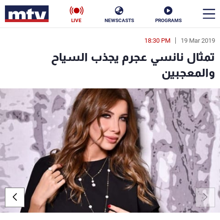
LIVE
NEWSCASTS
PROGRAMS
18:30 PM
19 Mar 2019
en
تمثال نانسي عجرم يجذب السياح
الأخبار
والمعجبين
سياسة
ناس
إقتصاد
فن
منوعات
رياضة
كأس العالم
البرامج
جدول البرامج