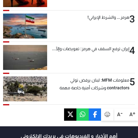
3
هرمز... والشرط الإيراني!
4
إيران ترفع السقف في هرمز: تعويضات وإلّا...
5
معلومات MFM: لبنان يرفض تولي
contractors وشركات أمنية خاصة مهمة
التحقق من نزع سلاح "حزب الله"
-
+
A
A
أهم الأخبار و الفيديوهات في بريدك الالكتروني