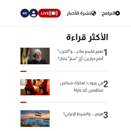
البرامج
نشرة الأخبار
LIVE
en
الأكثر قراءة
1
نعيم قاسم يبادر... و"الحزب"
أمام خيارين: أيّ "سمّ" يختار؟
2
في بيروت: تفكيك شبكتين
منظّمتين للدعارة!
3
هرمز... والشرط الإيراني!