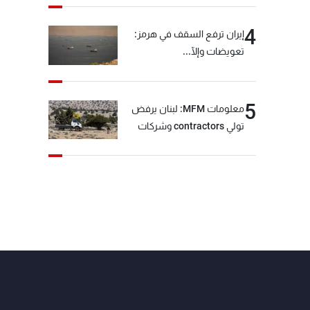
4
إيران ترفع السقف في هرمز:
تعويضات وإلّا...
5
معلومات MFM: لبنان يرفض
تولي contractors وشركات
أمنية خاصة مهمة التحقق من
نزع سلاح "حزب الله"