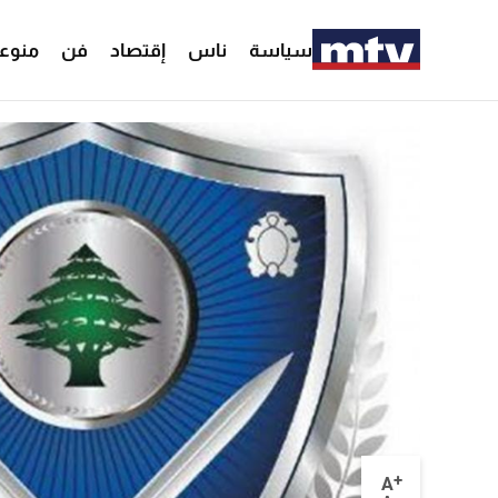
سياسة
ناس
إقتصاد
فن
منوع
+
A