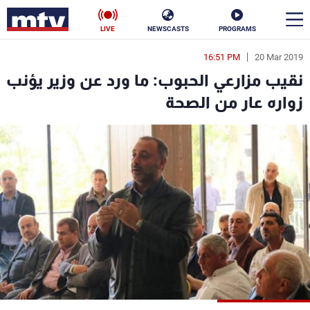
LIVE
NEWSCASTS
PROGRAMS
16:51 PM
20 Mar 2019
en
نقيب مزارعي الحبوب: ما ورد عن وزير يؤنب
الأخبار
زواره عار من الصحة
سياسة
ناس
إقتصاد
فن
منوعات
رياضة
كأس العالم
البرامج
جدول البرامج