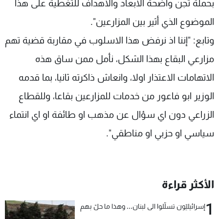
بحملة تجن واضحة الابعاد والاهداف للتغطية على هذا
الموضوع الذي أثير بين المزارعين".
وتابع: "إننا اذ نرفض هذا الاسلوب في مقاربة قضية تهم
مزارعي البقاع بهذا الشكل، نأمل ممن ساق هذه
الاتهامات الاعتذار اولا، وانعاش ذاكرته ثانيا، بما قدمه
الوزير ابو فاعور من خدمات للمزارعين بقاعا، وللقطاع
الزراعي دون اي سؤال عن مذهب او طائفة او اي انتماء
سياسي او حزبي او مناطقي".
الأكثر قراءة
1
إسرائيليّون تسلّلوا الى لبنان... وهذا ما حلّ بهم