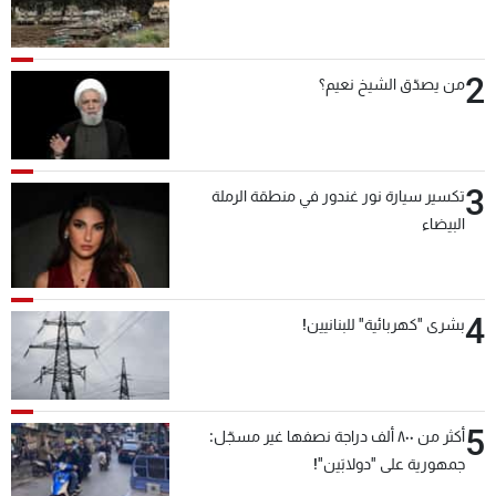
2
من يصدّق الشيخ نعيم؟
3
تكسير سيارة نور غندور في منطقة الرملة
البيضاء
4
بشرى "كهربائية" للبنانيين!
5
أكثر من ٨٠٠ ألف دراجة نصفها غير مسجّل:
جمهورية على "دولابَين"!