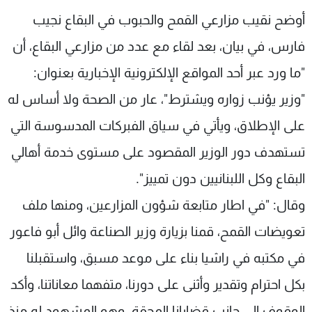
شاهد البرامج
أوضح نقيب مزارعي القمح والحبوب في البقاع نجيب
الترددات
فارس، في بيان، بعد لقاء مع عدد من مزارعي البقاع، أن
"ما ورد عبر أحد المواقع الإلكترونية الإخبارية بعنوان:
عن MTV
وظائف
الإنـتـاج
تواصل معنا
"وزير يؤنب زواره ويشترط"، عار من الصحة ولا أساس له
لاعلاناتكم
شروط الإسـتخدام
على الإطلاق، ويأتي في سياق الفبركات المدسوسة التي
سياسة الخصوصية
تستهدف دور الوزير المقصود على مستوى خدمة أهالي
البقاع وكل اللبنانيين دون تمييز".
وقال: "في اطار متابعة شؤون المزارعين، ومنها ملف
تعويضات القمح، قمنا بزيارة وزير الصناعة وائل أبو فاعور
في مكتبه في راشيا بناء على موعد مسبق، واستقبلنا
بكل احترام وتقدير وأثنى على دورنا، متفهما معاناتنا، وأكد
الوقوف الى جانب قضايانا المحقة. وهو المشهود له منذ