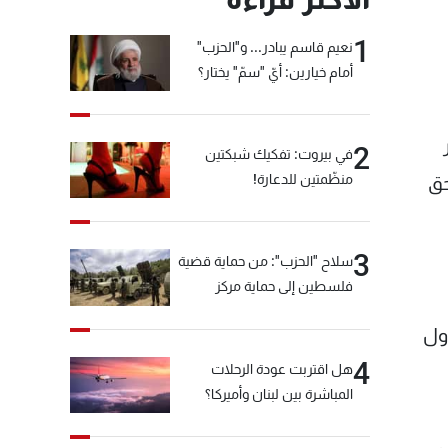
1
نعيم قاسم يبادر... و"الحزب"
أمام خيارين: أيّ "سمّ" يختار؟
2
في بيروت: تفكيك شبكتين
منظّمتين للدعارة!
حق
3
سلاح "الحزب": من حماية قضية
فلسطين إلى حماية مركز
العقيدة الفارسي
ول
4
هل اقتربت عودة الرحلات
المباشرة بين لبنان وأميركا؟