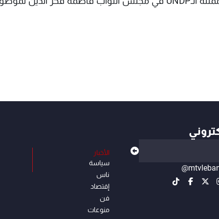
وعرض مع وفد من الـUNDP ضم سيلين مويرو وممثلة الـUNDP في مجلس النواب فاطمة فخر الدين لمو
كتروني
الأخبار
سياسة
@mtvleba
ناس
إقتصاد
فن
منوعات