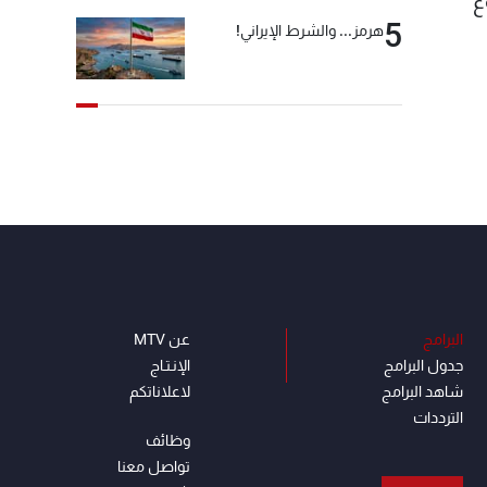
ضوع
5
هرمز... والشرط الإيراني!
البرامج
عن MTV
جدول البرامج
الإنـتـاج
شاهد البرامج
لاعلاناتكم
الترددات
وظائف
تواصل معنا