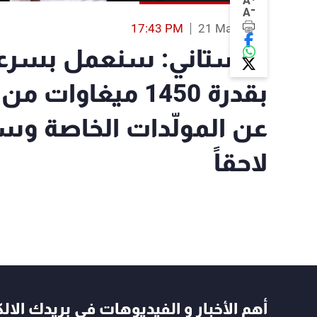
A
-
A
17:43 PM
21 Mar 2019
البستاني: سنعمل بسرعة
بقدرة 1450 ميغاو
عن المولّدات الخاصة وسي
لاحقاً
أهم الأخبار و الفيديوهات في بريدك الال