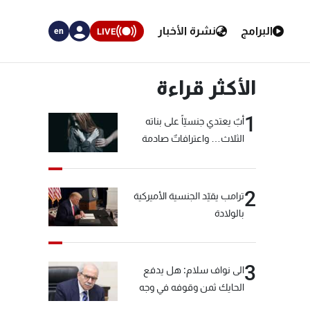
البرامج
نشرة الأخبار
LIVE
en
الأكثر قراءة
1
أبٌ يعتدي جنسيّاً على بناته
الثلاث… واعترافاتٌ صادمة
2
ترامب يقيّد الجنسية الأميركية
بالولادة
3
الى نواف سلام: هل يدفع
الحايك ثمن وقوفه في وجه
خيّاط؟